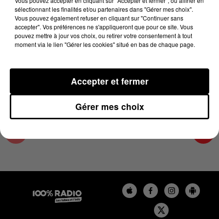
Vous pouvez accepter en cliquant sur "Accepter et fermer", ou affiner en
9 mai 2024 - 2 min 25 sec
sélectionnant les finalités et/ou partenaires dans "Gérer mes choix".
Vous pouvez également refuser en cliquant sur "Continuer sans
LES INFOS DE L'HÉRAULT DU 09/05/2024 À
accepter". Vos préférences ne s'appliqueront que pour ce site. Vous
15H01
pouvez mettre à jour vos choix, ou retirer votre consentement à tout
moment via le lien "Gérer les cookies" situé en bas de chaque page.
Podcasts infos de l'Hérault
Accepter et fermer
Gérer mes choix