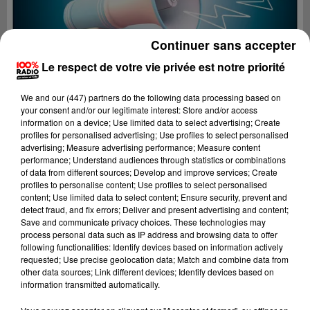
Continuer sans accepter
Le respect de votre vie privée est notre priorité
We and
our (447) partners
do the following data processing based on
your consent and/or our legitimate interest: Store and/or access
information on a device; Use limited data to select advertising; Create
profiles for personalised advertising; Use profiles to select personalised
advertising; Measure advertising performance; Measure content
performance; Understand audiences through statistics or combinations
of data from different sources; Develop and improve services; Create
profiles to personalise content; Use profiles to select personalised
content; Use limited data to select content; Ensure security, prevent and
Lecture (2 min 25 sec)
detect fraud, and fix errors; Deliver and present advertising and content;
Save and communicate privacy choices. These technologies may
process personal data such as IP address and browsing data to offer
following functionalities: Identify devices based on information actively
requested; Use precise geolocation data; Match and combine data from
100%
other data sources; Link different devices; Identify devices based on
information transmitted automatically.
100% Radio les infos de l'Hérault