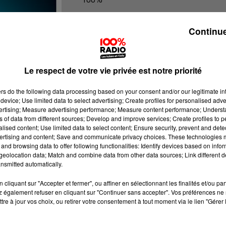
100% Radio les infos de l'Hérault
Continue
Le respect de votre vie privée est notre priorité
ers
do the following data processing based on your consent and/or our legitimate int
device; Use limited data to select advertising; Create profiles for personalised adver
vertising; Measure advertising performance; Measure content performance; Unders
ns of data from different sources; Develop and improve services; Create profiles to 
alised content; Use limited data to select content; Ensure security, prevent and detect
ertising and content; Save and communicate privacy choices. These technologies
and browsing data to offer following functionalities: Identify devices based on infor
eolocation data; Match and combine data from other data sources; Link different de
nsmitted automatically.
cliquant sur "Accepter et fermer", ou affiner en sélectionnant les finalités et/ou pa
 également refuser en cliquant sur "Continuer sans accepter". Vos préférences ne 
tre à jour vos choix, ou retirer votre consentement à tout moment via le lien "Gérer 