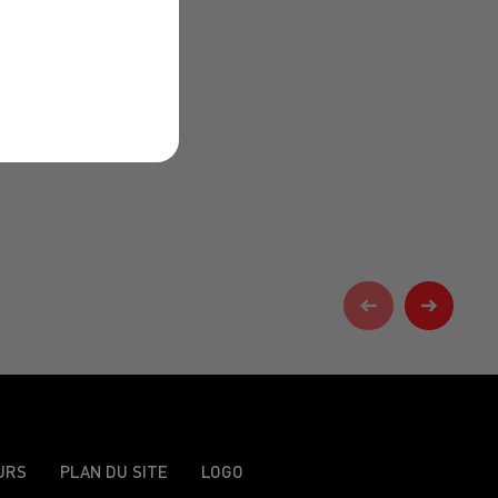
URS
PLAN DU SITE
LOGO