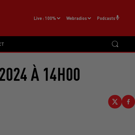
Live :
100%
Webradios
Podcasts
CT
2024 À 14H00