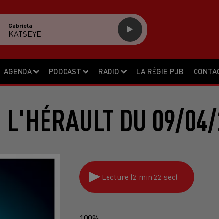
Gabriela
KATSEYE
AGENDA
PODCAST
RADIO
LA RÉGIE PUB
CONTA
E L'HÉRAULT DU 09/04/
Lecture (2 min 22 sec)
100%