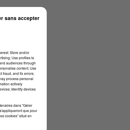
r sans accepter
erest: Store and/or
tising; Use profiles to
tand audiences through
personalise content; Use
 fraud, and fix errors;
 may process personal
mation actively
vices; Identify devices
rtenaires dans "Gérer
s'appliqueront que pour
les cookies" situé en