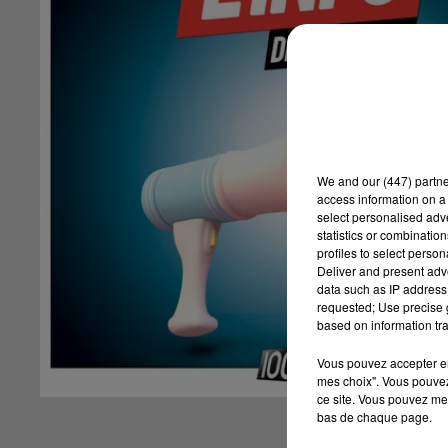
We and
our (447) partn
access information on a 
select personalised ad
statistics or combinatio
profiles to select person
Deliver and present adv
data such as IP address 
requested; Use precise g
based on information tra
Vous pouvez accepter en 
mes choix". Vous pouvez
ce site. Vous pouvez met
bas de chaque page.