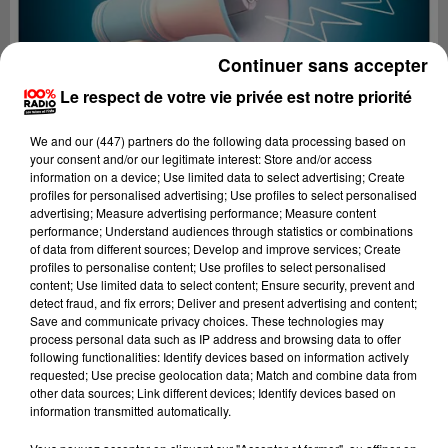
Continuer sans accepter
Le respect de votre vie privée est notre priorité
We and
our (447) partners
do the following data processing based on
your consent and/or our legitimate interest: Store and/or access
information on a device; Use limited data to select advertising; Create
profiles for personalised advertising; Use profiles to select personalised
advertising; Measure advertising performance; Measure content
performance; Understand audiences through statistics or combinations
of data from different sources; Develop and improve services; Create
profiles to personalise content; Use profiles to select personalised
content; Use limited data to select content; Ensure security, prevent and
Lecture (4 min 25 sec)
detect fraud, and fix errors; Deliver and present advertising and content;
Save and communicate privacy choices. These technologies may
process personal data such as IP address and browsing data to offer
following functionalities: Identify devices based on information actively
requested; Use precise geolocation data; Match and combine data from
100%
other data sources; Link different devices; Identify devices based on
information transmitted automatically.
100% Radio les infos de l'Hérault