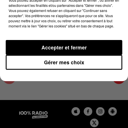
Vous pouvez accepter en cliquant sur "Accepter et fermer", ou affiner en
9 février 2024 - 4 min 25 sec
sélectionnant les finalités et/ou partenaires dans "Gérer mes choix".
Vous pouvez également refuser en cliquant sur "Continuer sans
LES INFOS DE L'HÉRAULT DU 09/02/2024 À
accepter". Vos préférences ne s'appliqueront que pour ce site. Vous
08H00
pouvez mettre à jour vos choix, ou retirer votre consentement à tout
moment via le lien "Gérer les cookies" situé en bas de chaque page.
Podcasts infos de l'Hérault
Accepter et fermer
Gérer mes choix