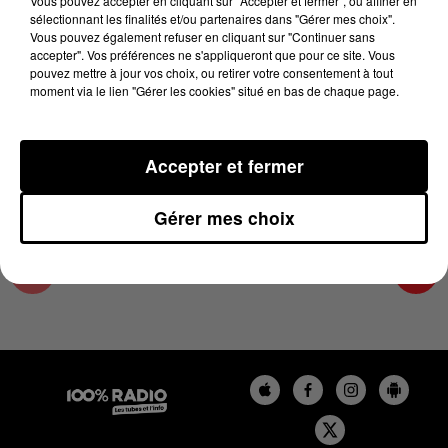
Vous pouvez accepter en cliquant sur "Accepter et fermer", ou affiner en
9 janvier 2025 - 4 min 12 sec
sélectionnant les finalités et/ou partenaires dans "Gérer mes choix".
Vous pouvez également refuser en cliquant sur "Continuer sans
LES INFOS DE L'HÉRAULT DU 09/01/2025 À
accepter". Vos préférences ne s'appliqueront que pour ce site. Vous
07H29
pouvez mettre à jour vos choix, ou retirer votre consentement à tout
moment via le lien "Gérer les cookies" situé en bas de chaque page.
Podcasts infos de l'Hérault
Accepter et fermer
Gérer mes choix