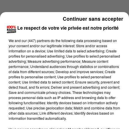
Continuer sans accepter
Le respect de votre vie privée est notre priorité
We and
our (447) partners
do the following data processing based on
your consent and/or our legitimate interest: Store and/or access
information on a device; Use limited data to select advertising; Create
profiles for personalised advertising; Use profiles to select personalised
advertising; Measure advertising performance; Measure content
performance; Understand audiences through statistics or combinations
of data from different sources; Develop and improve services; Create
profiles to personalise content; Use profiles to select personalised
content; Use limited data to select content; Ensure security, prevent and
Lecture (4 min 12 sec)
detect fraud, and fix errors; Deliver and present advertising and content;
Save and communicate privacy choices. These technologies may
process personal data such as IP address and browsing data to offer
following functionalities: Identify devices based on information actively
requested; Use precise geolocation data; Match and combine data from
100%
other data sources; Link different devices; Identify devices based on
information transmitted automatically.
100% Radio les infos de l'Hérault