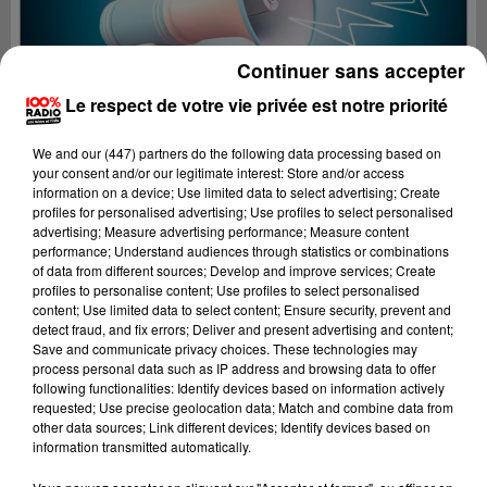
Continuer sans accepter
Le respect de votre vie privée est notre priorité
We and
our (447) partners
do the following data processing based on
your consent and/or our legitimate interest: Store and/or access
information on a device; Use limited data to select advertising; Create
profiles for personalised advertising; Use profiles to select personalised
advertising; Measure advertising performance; Measure content
performance; Understand audiences through statistics or combinations
of data from different sources; Develop and improve services; Create
profiles to personalise content; Use profiles to select personalised
content; Use limited data to select content; Ensure security, prevent and
Lecture (4 min 25 sec)
detect fraud, and fix errors; Deliver and present advertising and content;
Save and communicate privacy choices. These technologies may
process personal data such as IP address and browsing data to offer
following functionalities: Identify devices based on information actively
requested; Use precise geolocation data; Match and combine data from
100%
other data sources; Link different devices; Identify devices based on
information transmitted automatically.
100% Radio les infos de l'Hérault