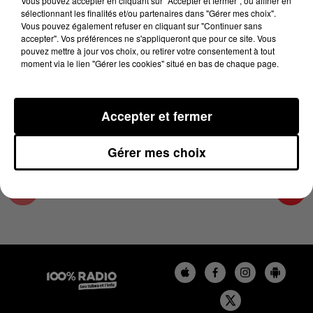
Vous pouvez accepter en cliquant sur "Accepter et fermer", ou affiner en
8 mai 2024 - 4 min 25 sec
sélectionnant les finalités et/ou partenaires dans "Gérer mes choix".
Vous pouvez également refuser en cliquant sur "Continuer sans
LES INFOS DE L'HÉRAULT DU 08/05/2024 À
accepter". Vos préférences ne s'appliqueront que pour ce site. Vous
06H59
pouvez mettre à jour vos choix, ou retirer votre consentement à tout
moment via le lien "Gérer les cookies" situé en bas de chaque page.
Podcasts infos de l'Hérault
Accepter et fermer
Gérer mes choix