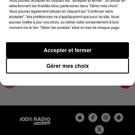
Vous pouvez accepter en cliquant sur "Accepter et fermer", ou affiner en
7 mai 2025 - 4 min 58 sec
sélectionnant les finalités et/ou partenaires dans "Gérer mes choix".
Vous pouvez également refuser en cliquant sur "Continuer sans
LES INFOS DE L'HÉRAULT DU 07/05/2025 À
accepter". Vos préférences ne s'appliqueront que pour ce site. Vous
17H59
pouvez mettre à jour vos choix, ou retirer votre consentement à tout
moment via le lien "Gérer les cookies" situé en bas de chaque page.
Podcasts infos de l'Hérault
Accepter et fermer
Gérer mes choix