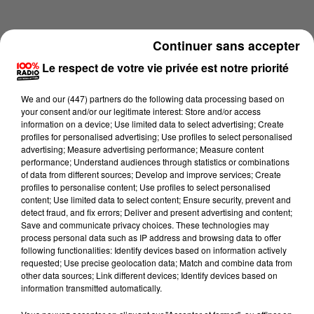
Continuer sans accepter
Le respect de votre vie privée est notre priorité
We and
our (447) partners
do the following data processing based on
your consent and/or our legitimate interest: Store and/or access
information on a device; Use limited data to select advertising; Create
profiles for personalised advertising; Use profiles to select personalised
advertising; Measure advertising performance; Measure content
performance; Understand audiences through statistics or combinations
of data from different sources; Develop and improve services; Create
profiles to personalise content; Use profiles to select personalised
content; Use limited data to select content; Ensure security, prevent and
Lecture (4 min 58 sec)
detect fraud, and fix errors; Deliver and present advertising and content;
Save and communicate privacy choices. These technologies may
process personal data such as IP address and browsing data to offer
following functionalities: Identify devices based on information actively
requested; Use precise geolocation data; Match and combine data from
100%
other data sources; Link different devices; Identify devices based on
information transmitted automatically.
100% Radio les infos de l'Hérault