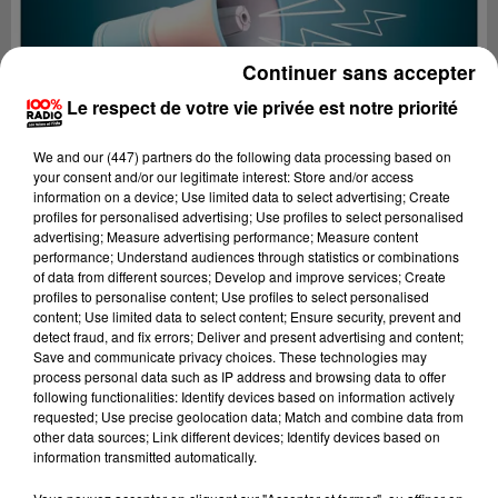
Continuer sans accepter
Le respect de votre vie privée est notre priorité
We and
our (447) partners
do the following data processing based on
your consent and/or our legitimate interest: Store and/or access
information on a device; Use limited data to select advertising; Create
profiles for personalised advertising; Use profiles to select personalised
advertising; Measure advertising performance; Measure content
performance; Understand audiences through statistics or combinations
of data from different sources; Develop and improve services; Create
profiles to personalise content; Use profiles to select personalised
content; Use limited data to select content; Ensure security, prevent and
Lecture (4 min 32 sec)
detect fraud, and fix errors; Deliver and present advertising and content;
Save and communicate privacy choices. These technologies may
process personal data such as IP address and browsing data to offer
following functionalities: Identify devices based on information actively
requested; Use precise geolocation data; Match and combine data from
100%
other data sources; Link different devices; Identify devices based on
information transmitted automatically.
100% Radio les infos de l'Hérault