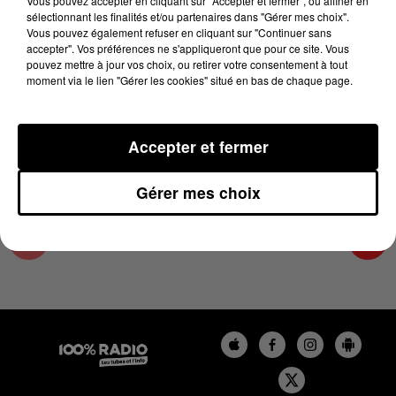
Vous pouvez accepter en cliquant sur "Accepter et fermer", ou affiner en
7 janvier 2025 - 4 min 32 sec
sélectionnant les finalités et/ou partenaires dans "Gérer mes choix".
Vous pouvez également refuser en cliquant sur "Continuer sans
LES INFOS DE L'HÉRAULT DU 07/01/2025 À
accepter". Vos préférences ne s'appliqueront que pour ce site. Vous
17H00
pouvez mettre à jour vos choix, ou retirer votre consentement à tout
moment via le lien "Gérer les cookies" situé en bas de chaque page.
Podcasts infos de l'Hérault
Accepter et fermer
Gérer mes choix