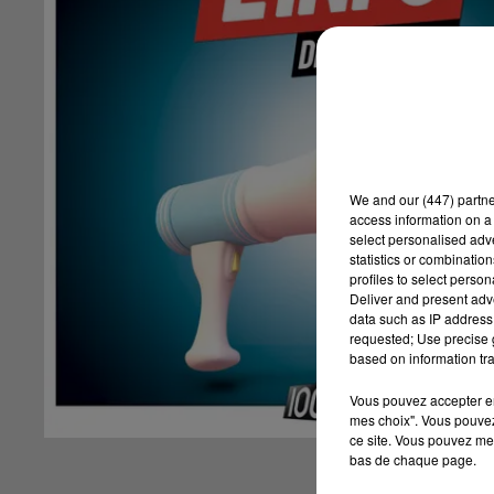
We and
our (447) partn
access information on a 
select personalised ad
statistics or combinatio
profiles to select person
Deliver and present adv
data such as IP address 
requested; Use precise g
based on information tra
Vous pouvez accepter en 
mes choix". Vous pouvez
ce site. Vous pouvez met
bas de chaque page.