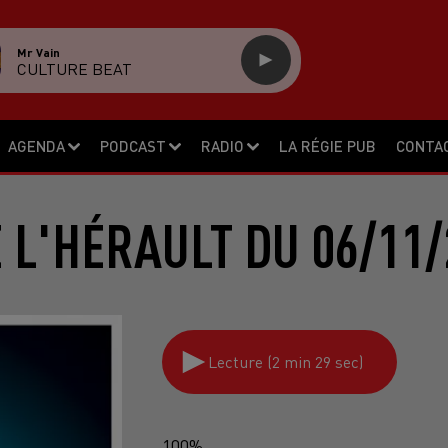
Mr Vain
CULTURE BEAT
AGENDA
PODCAST
RADIO
LA RÉGIE PUB
CONTA
E L'HÉRAULT DU 06/11/
Lecture (2 min 29 sec)
100%