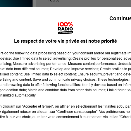
100% Radio les infos de l'Hérault
Continue
Le respect de votre vie privée est notre priorité
ers
do the following data processing based on your consent and/or our legitimate int
device; Use limited data to select advertising; Create profiles for personalised adver
vertising; Measure advertising performance; Measure content performance; Unders
ns of data from different sources; Develop and improve services; Create profiles to 
alised content; Use limited data to select content; Ensure security, prevent and detect
ertising and content; Save and communicate privacy choices. These technologies
and browsing data to offer following functionalities: Identify devices based on infor
eolocation data; Match and combine data from other data sources; Link different de
nsmitted automatically.
cliquant sur "Accepter et fermer", ou affiner en sélectionnant les finalités et/ou pa
 également refuser en cliquant sur "Continuer sans accepter". Vos préférences ne 
tre à jour vos choix, ou retirer votre consentement à tout moment via le lien "Gérer 