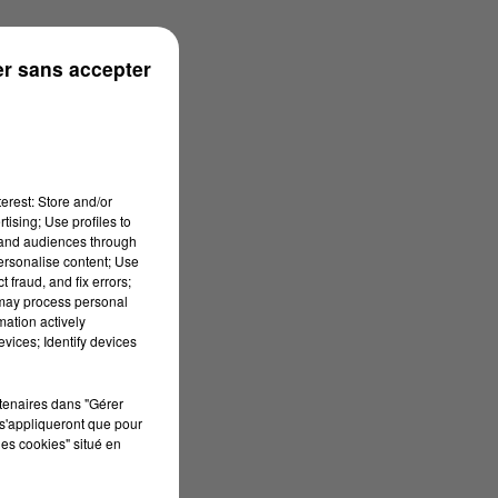
r sans accepter
erest: Store and/or
tising; Use profiles to
tand audiences through
personalise content; Use
 fraud, and fix errors;
 may process personal
mation actively
vices; Identify devices
rtenaires dans "Gérer
s'appliqueront que pour
les cookies" situé en