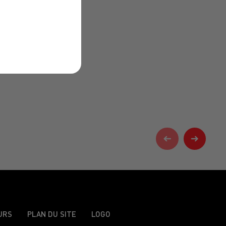
URS
PLAN DU SITE
LOGO