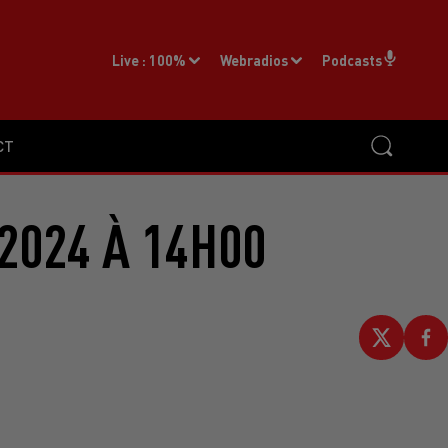
Live :
100%
Webradios
Podcasts
CT
2024 À 14H00