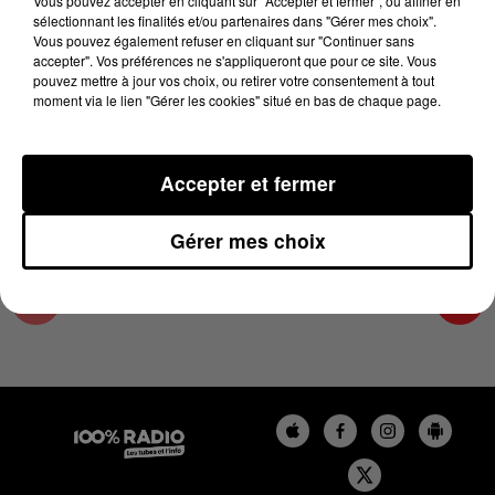
Vous pouvez accepter en cliquant sur "Accepter et fermer", ou affiner en
6 juin 2024 - 2 min 22 sec
sélectionnant les finalités et/ou partenaires dans "Gérer mes choix".
Vous pouvez également refuser en cliquant sur "Continuer sans
LES INFOS DE L'HÉRAULT DU 06/06/2024 À
accepter". Vos préférences ne s'appliqueront que pour ce site. Vous
09H59
pouvez mettre à jour vos choix, ou retirer votre consentement à tout
moment via le lien "Gérer les cookies" situé en bas de chaque page.
Podcasts infos de l'Hérault
Accepter et fermer
Gérer mes choix