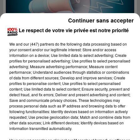
Continuer sans accepter
Le respect de votre vie privée est notre priorité
We and
our (447) partners
do the following data processing based on
your consent and/or our legitimate interest: Store and/or access
information on a device; Use limited data to select advertising; Create
profiles for personalised advertising; Use profiles to select personalised
advertising; Measure advertising performance; Measure content
performance; Understand audiences through statistics or combinations
of data from different sources; Develop and improve services; Create
profiles to personalise content; Use profiles to select personalised
content; Use limited data to select content; Ensure security, prevent and
Lecture (2 min 22 sec)
detect fraud, and fix errors; Deliver and present advertising and content;
Save and communicate privacy choices. These technologies may
process personal data such as IP address and browsing data to offer
following functionalities: Identify devices based on information actively
requested; Use precise geolocation data; Match and combine data from
100%
other data sources; Link different devices; Identify devices based on
information transmitted automatically.
100% Radio les infos de l'Hérault