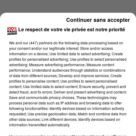
Continuer sans accepter
Le respect de votre vie privée est notre priorité
We and
our (447) partners
do the following data processing based on
your consent and/or our legitimate interest: Store and/or access
information on a device; Use limited data to select advertising; Create
profiles for personalised advertising; Use profiles to select personalised
advertising; Measure advertising performance; Measure content
performance; Understand audiences through statistics or combinations
of data from different sources; Develop and improve services; Create
profiles to personalise content; Use profiles to select personalised
content; Use limited data to select content; Ensure security, prevent and
Lecture (2 min 22 sec)
detect fraud, and fix errors; Deliver and present advertising and content;
Save and communicate privacy choices. These technologies may
process personal data such as IP address and browsing data to offer
following functionalities: Identify devices based on information actively
requested; Use precise geolocation data; Match and combine data from
100%
other data sources; Link different devices; Identify devices based on
information transmitted automatically.
100% Radio les infos de l'Hérault