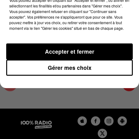
Vous pouvez accepter en cliquant sur "Accepter et fermer", ou affiner en
6 mai 2025 - 2 min 22 sec
sélectionnant les finalités et/ou partenaires dans "Gérer mes choix".
Vous pouvez également refuser en cliquant sur "Continuer sans
LES INFOS DE L'HÉRAULT DU 06/05/2025 À
accepter". Vos préférences ne s'appliqueront que pour ce site. Vous
15H00
pouvez mettre à jour vos choix, ou retirer votre consentement à tout
moment via le lien "Gérer les cookies" situé en bas de chaque page.
Podcasts infos de l'Hérault
Accepter et fermer
Gérer mes choix