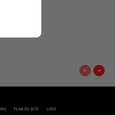
URS
PLAN DU SITE
LOGO