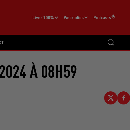
Live :
100%
Webradios
Podcasts
CT
2024 À 08H59