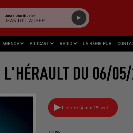
Juste Une Illusion
JEAN LOUI AUBERT
AGENDA
PODCAST
RADIO
LA RÉGIE PUB
CONTA
E L'HÉRAULT DU 06/05/
Lecture (4 min 19 sec)
100%