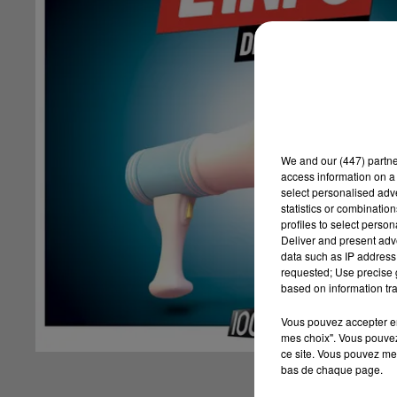
We and
our (447) partn
access information on a 
select personalised ad
statistics or combinatio
profiles to select person
Deliver and present adv
data such as IP address 
requested; Use precise g
based on information tra
Vous pouvez accepter en 
mes choix". Vous pouvez
ce site. Vous pouvez met
bas de chaque page.