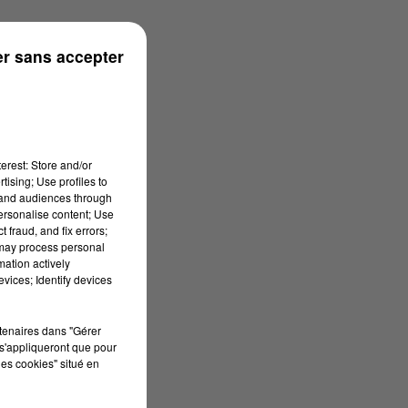
r sans accepter
erest: Store and/or
tising; Use profiles to
tand audiences through
personalise content; Use
 fraud, and fix errors;
 may process personal
mation actively
vices; Identify devices
rtenaires dans "Gérer
s'appliqueront que pour
les cookies" situé en