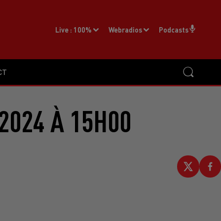
Live :
100%
Webradios
Podcasts
CT
2024 À 15H00