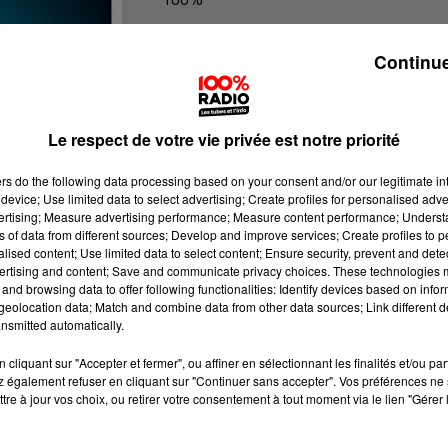
100% Radio les infos de l'Hérault
Continue
Le respect de votre vie privée est notre priorité
ers
do the following data processing based on your consent and/or our legitimate int
device; Use limited data to select advertising; Create profiles for personalised adver
vertising; Measure advertising performance; Measure content performance; Unders
ns of data from different sources; Develop and improve services; Create profiles to 
alised content; Use limited data to select content; Ensure security, prevent and detect
ertising and content; Save and communicate privacy choices. These technologies
and browsing data to offer following functionalities: Identify devices based on infor
eolocation data; Match and combine data from other data sources; Link different de
nsmitted automatically.
cliquant sur "Accepter et fermer", ou affiner en sélectionnant les finalités et/ou pa
 également refuser en cliquant sur "Continuer sans accepter". Vos préférences ne 
tre à jour vos choix, ou retirer votre consentement à tout moment via le lien "Gérer 