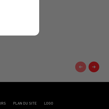
URS
PLAN DU SITE
LOGO