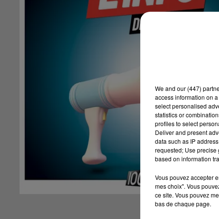
We and
our (447) partn
access information on a 
select personalised ad
statistics or combinatio
profiles to select person
Deliver and present adv
data such as IP address 
requested; Use precise g
based on information tra
Vous pouvez accepter en 
mes choix". Vous pouvez
ce site. Vous pouvez met
bas de chaque page.