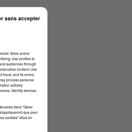
r sans accepter
erest: Store and/or
tising; Use profiles to
tand audiences through
personalise content; Use
 fraud, and fix errors;
 may process personal
mation actively
vices; Identify devices
rtenaires dans "Gérer
s'appliqueront que pour
les cookies" situé en