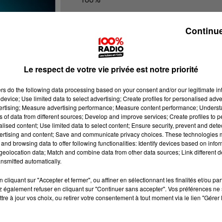
Les infos de l'Hérault
Continue
Le respect de votre vie privée est notre priorité
ers
do the following data processing based on your consent and/or our legitimate int
device; Use limited data to select advertising; Create profiles for personalised adver
vertising; Measure advertising performance; Measure content performance; Unders
ns of data from different sources; Develop and improve services; Create profiles to 
alised content; Use limited data to select content; Ensure security, prevent and detect
ertising and content; Save and communicate privacy choices. These technologies
and browsing data to offer following functionalities: Identify devices based on infor
eolocation data; Match and combine data from other data sources; Link different de
nsmitted automatically.
cliquant sur "Accepter et fermer", ou affiner en sélectionnant les finalités et/ou pa
 également refuser en cliquant sur "Continuer sans accepter". Vos préférences ne 
tre à jour vos choix, ou retirer votre consentement à tout moment via le lien "Gérer 