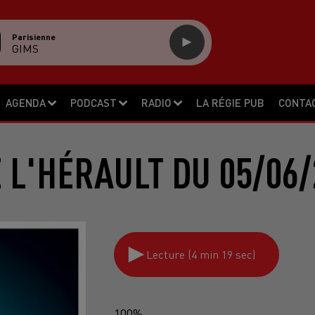
Parisienne
GIMS
AGENDA
PODCAST
RADIO
LA RÉGIE PUB
CONTA
E L'HÉRAULT DU 05/06/
Lecture (4 min 19 sec)
100%