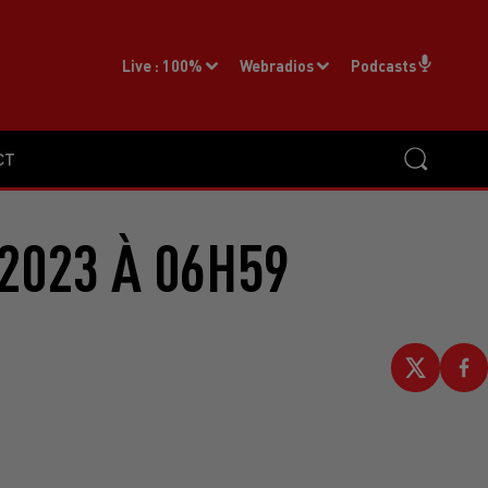
Live :
100%
Webradios
Podcasts
CT
2023 À 06H59