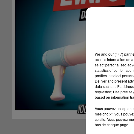
We and
our (447) partn
access information on a 
select personalised ad
statistics or combinatio
profiles to select person
Deliver and present adv
data such as IP address 
requested; Use precise g
based on information tra
Vous pouvez accepter en 
mes choix". Vous pouvez
ce site. Vous pouvez met
bas de chaque page.