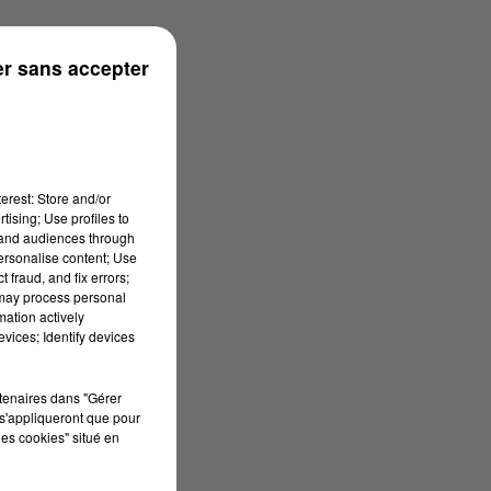
r sans accepter
erest: Store and/or
tising; Use profiles to
tand audiences through
personalise content; Use
 fraud, and fix errors;
 may process personal
mation actively
vices; Identify devices
rtenaires dans "Gérer
s'appliqueront que pour
les cookies" situé en