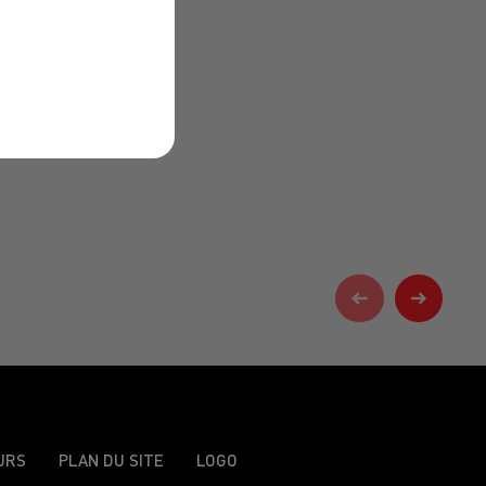
URS
PLAN DU SITE
LOGO