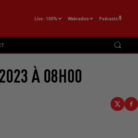
Live :
100%
Webradios
Podcasts
CT
2023 À 08H00