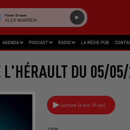
Fever Dream
ALEX WARREN
AGENDA
PODCAST
RADIO
LA RÉGIE PUB
CONTA
E L'HÉRAULT DU 05/05/
Lecture (4 min 19 sec)
100%