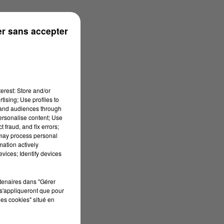
r sans accepter
erest: Store and/or
tising; Use profiles to
tand audiences through
personalise content; Use
 fraud, and fix errors;
 may process personal
mation actively
vices; Identify devices
rtenaires dans "Gérer
s'appliqueront que pour
les cookies" situé en