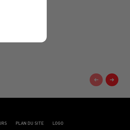
URS
PLAN DU SITE
LOGO