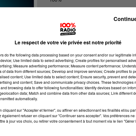
Les infos de l'Hérault
Continue
Le respect de votre vie privée est notre priorité
ers
do the following data processing based on your consent and/or our legitimate int
device; Use limited data to select advertising; Create profiles for personalised adver
vertising; Measure advertising performance; Measure content performance; Unders
ns of data from different sources; Develop and improve services; Create profiles to 
alised content; Use limited data to select content; Ensure security, prevent and detect
ertising and content; Save and communicate privacy choices. These technologies
and browsing data to offer following functionalities: Identify devices based on infor
eolocation data; Match and combine data from other data sources; Link different de
nsmitted automatically.
cliquant sur "Accepter et fermer", ou affiner en sélectionnant les finalités et/ou pa
 également refuser en cliquant sur "Continuer sans accepter". Vos préférences ne 
tre à jour vos choix, ou retirer votre consentement à tout moment via le lien "Gérer 