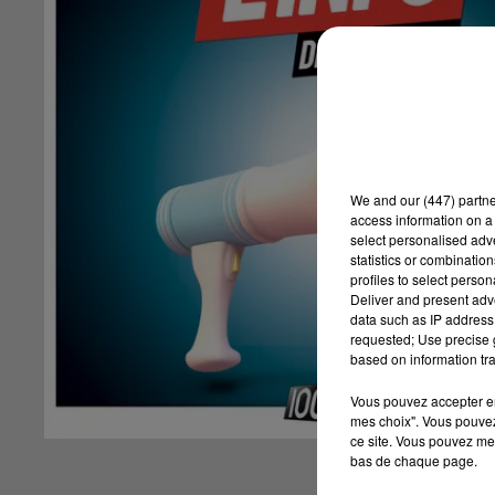
We and
our (447) partn
access information on a 
select personalised ad
statistics or combinatio
profiles to select person
Deliver and present adv
data such as IP address 
requested; Use precise g
based on information tra
Vous pouvez accepter en 
mes choix". Vous pouvez
ce site. Vous pouvez met
bas de chaque page.