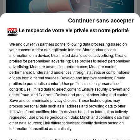
Continuer sans accepter
Le respect de votre vie privée est notre priorité
We and
our (447) partners
do the following data processing based on
your consent and/or our legitimate interest: Store and/or access
information on a device; Use limited data to select advertising; Create
profiles for personalised advertising; Use profiles to select personalised
advertising; Measure advertising performance; Measure content
performance; Understand audiences through statistics or combinations
of data from different sources; Develop and improve services; Create
profiles to personalise content; Use profiles to select personalised
content; Use limited data to select content; Ensure security, prevent and
Lecture (4 min 13 sec)
detect fraud, and fix errors; Deliver and present advertising and content;
Save and communicate privacy choices. These technologies may
process personal data such as IP address and browsing data to offer
following functionalities: Identify devices based on information actively
requested; Use precise geolocation data; Match and combine data from
100%
other data sources; Link different devices; Identify devices based on
information transmitted automatically.
100% Radio les infos de l'Hérault