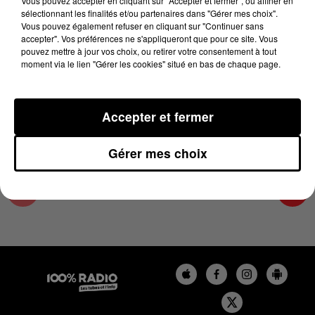
Vous pouvez accepter en cliquant sur "Accepter et fermer", ou affiner en
4 juillet 2023 - 4 min 13 sec
sélectionnant les finalités et/ou partenaires dans "Gérer mes choix".
Vous pouvez également refuser en cliquant sur "Continuer sans
LES INFOS DE L'HÉRAULT DU 04/07/2023 À
accepter". Vos préférences ne s'appliqueront que pour ce site. Vous
08H30
pouvez mettre à jour vos choix, ou retirer votre consentement à tout
moment via le lien "Gérer les cookies" situé en bas de chaque page.
Podcasts infos de l'Hérault
Accepter et fermer
Gérer mes choix