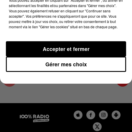
Vous pouvez accepter en cliquant sur "Accepter et fermer", ou affiner en
4 juin 2024 - 2 min 22 sec
sélectionnant les finalités et/ou partenaires dans "Gérer mes choix".
Vous pouvez également refuser en cliquant sur "Continuer sans
LES INFOS DE L'HÉRAULT DU 04/06/2024 À
accepter". Vos préférences ne s'appliqueront que pour ce site. Vous
11H01
pouvez mettre à jour vos choix, ou retirer votre consentement à tout
moment via le lien "Gérer les cookies" situé en bas de chaque page.
Podcasts infos de l'Hérault
Accepter et fermer
Gérer mes choix