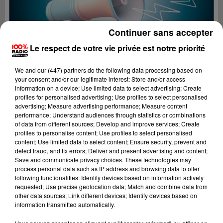
Continuer sans accepter
Le respect de votre vie privée est notre priorité
We and
our (447) partners
do the following data processing based on
your consent and/or our legitimate interest: Store and/or access
information on a device; Use limited data to select advertising; Create
profiles for personalised advertising; Use profiles to select personalised
advertising; Measure advertising performance; Measure content
performance; Understand audiences through statistics or combinations
of data from different sources; Develop and improve services; Create
profiles to personalise content; Use profiles to select personalised
content; Use limited data to select content; Ensure security, prevent and
Lecture (2 min 22 sec)
detect fraud, and fix errors; Deliver and present advertising and content;
Save and communicate privacy choices. These technologies may
process personal data such as IP address and browsing data to offer
following functionalities: Identify devices based on information actively
requested; Use precise geolocation data; Match and combine data from
100%
other data sources; Link different devices; Identify devices based on
information transmitted automatically.
100% Radio les infos de l'Hérault