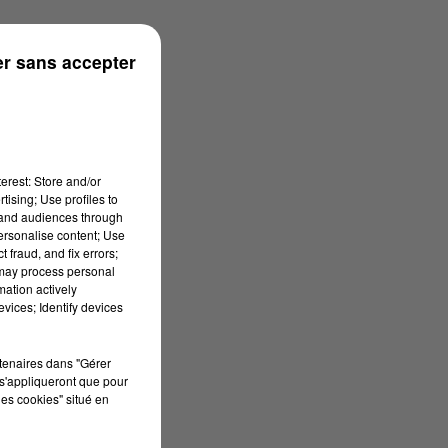
r sans accepter
erest: Store and/or
tising; Use profiles to
tand audiences through
personalise content; Use
 fraud, and fix errors;
 may process personal
mation actively
vices; Identify devices
rtenaires dans "Gérer
s'appliqueront que pour
les cookies" situé en