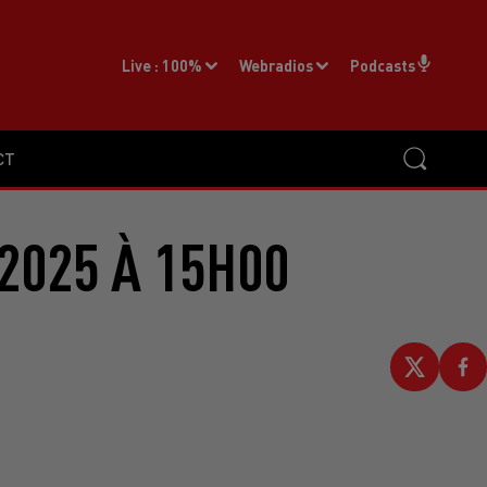
Live :
100%
Webradios
Podcasts
CT
2025 À 15H00