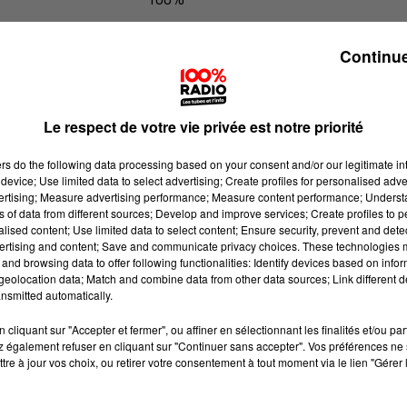
100% Radio les infos de l'Hérault
Continue
Le respect de votre vie privée est notre priorité
ers
do the following data processing based on your consent and/or our legitimate int
device; Use limited data to select advertising; Create profiles for personalised adver
vertising; Measure advertising performance; Measure content performance; Unders
ns of data from different sources; Develop and improve services; Create profiles to 
alised content; Use limited data to select content; Ensure security, prevent and detect
ertising and content; Save and communicate privacy choices. These technologies
and browsing data to offer following functionalities: Identify devices based on infor
eolocation data; Match and combine data from other data sources; Link different de
nsmitted automatically.
cliquant sur "Accepter et fermer", ou affiner en sélectionnant les finalités et/ou pa
 également refuser en cliquant sur "Continuer sans accepter". Vos préférences ne 
tre à jour vos choix, ou retirer votre consentement à tout moment via le lien "Gérer 