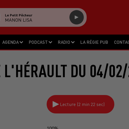
Le Petit Pêcheur
MANON LISA
AGENDA
PODCAST
RADIO
LA RÉGIE PUB
CONTA
E L'HÉRAULT DU 04/02/
Lecture (2 min 22 sec)
100%