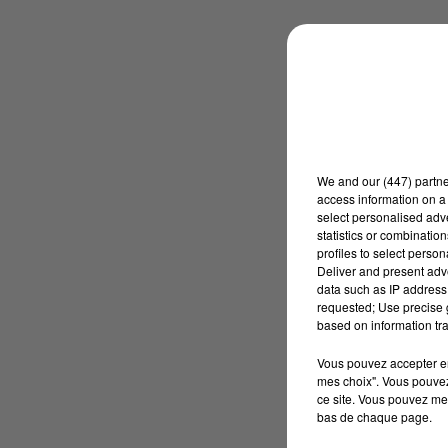
We and
our (447) partn
access information on a 
select personalised ad
statistics or combinatio
profiles to select person
Deliver and present adv
data such as IP address 
requested; Use precise g
based on information tra
Vous pouvez accepter en 
mes choix". Vous pouvez
ce site. Vous pouvez met
bas de chaque page.