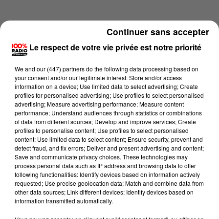
Continuer sans accepter
Le respect de votre vie privée est notre priorité
We and
our (447) partners
do the following data processing based on
your consent and/or our legitimate interest: Store and/or access
information on a device; Use limited data to select advertising; Create
profiles for personalised advertising; Use profiles to select personalised
advertising; Measure advertising performance; Measure content
performance; Understand audiences through statistics or combinations
of data from different sources; Develop and improve services; Create
profiles to personalise content; Use profiles to select personalised
content; Use limited data to select content; Ensure security, prevent and
Lecture (4 min 6 sec)
detect fraud, and fix errors; Deliver and present advertising and content;
Save and communicate privacy choices. These technologies may
process personal data such as IP address and browsing data to offer
following functionalities: Identify devices based on information actively
requested; Use precise geolocation data; Match and combine data from
100%
other data sources; Link different devices; Identify devices based on
information transmitted automatically.
Les infos de l'Hérault du 03/07/2026 à 09h01