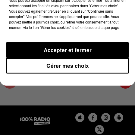
Vous pouvez accepter en cliquant sur "Accepter et fermer", ou affiner en
3 juillet 2026 - 4 min 6 sec
sélectionnant les finalités et/ou partenaires dans "Gérer mes choix".
Vous pouvez également refuser en cliquant sur "Continuer sans
LES INFOS DE L'HÉRAULT DU 03/07/2026 À
accepter". Vos préférences ne s'appliqueront que pour ce site. Vous
09H01
pouvez mettre à jour vos choix, ou retirer votre consentement à tout
moment via le lien "Gérer les cookies" situé en bas de chaque page.
Podcasts infos de l'Hérault
Accepter et fermer
Gérer mes choix