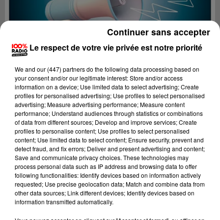
Continuer sans accepter
Le respect de votre vie privée est notre priorité
We and
our (447) partners
do the following data processing based on
your consent and/or our legitimate interest: Store and/or access
information on a device; Use limited data to select advertising; Create
profiles for personalised advertising; Use profiles to select personalised
advertising; Measure advertising performance; Measure content
performance; Understand audiences through statistics or combinations
of data from different sources; Develop and improve services; Create
profiles to personalise content; Use profiles to select personalised
content; Use limited data to select content; Ensure security, prevent and
Lecture (2 min 22 sec)
detect fraud, and fix errors; Deliver and present advertising and content;
Save and communicate privacy choices. These technologies may
process personal data such as IP address and browsing data to offer
following functionalities: Identify devices based on information actively
requested; Use precise geolocation data; Match and combine data from
100%
other data sources; Link different devices; Identify devices based on
information transmitted automatically.
100% Radio les infos de l'Hérault