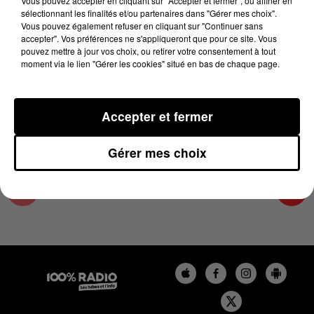
Vous pouvez accepter en cliquant sur "Accepter et fermer", ou affiner en
3 janvier 2024 - 2 min 22 sec
sélectionnant les finalités et/ou partenaires dans "Gérer mes choix".
Vous pouvez également refuser en cliquant sur "Continuer sans
LES INFOS DE L'HÉRAULT DU 03/01/2024 À
accepter". Vos préférences ne s'appliqueront que pour ce site. Vous
09H59
pouvez mettre à jour vos choix, ou retirer votre consentement à tout
moment via le lien "Gérer les cookies" situé en bas de chaque page.
Podcasts infos de l'Hérault
Accepter et fermer
Gérer mes choix