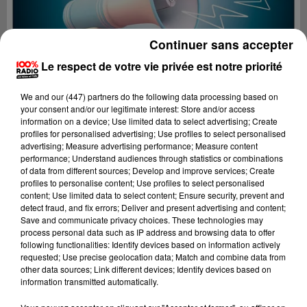
Continuer sans accepter
Le respect de votre vie privée est notre priorité
We and
our (447) partners
do the following data processing based on
your consent and/or our legitimate interest: Store and/or access
information on a device; Use limited data to select advertising; Create
profiles for personalised advertising; Use profiles to select personalised
advertising; Measure advertising performance; Measure content
performance; Understand audiences through statistics or combinations
of data from different sources; Develop and improve services; Create
profiles to personalise content; Use profiles to select personalised
content; Use limited data to select content; Ensure security, prevent and
Lecture (4 min 23 sec)
detect fraud, and fix errors; Deliver and present advertising and content;
Save and communicate privacy choices. These technologies may
process personal data such as IP address and browsing data to offer
following functionalities: Identify devices based on information actively
requested; Use precise geolocation data; Match and combine data from
100%
other data sources; Link different devices; Identify devices based on
information transmitted automatically.
100% Radio les infos de l'Hérault