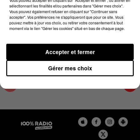
Vous pouvez accepter en cliquant sur "Accepter et fermer", ou affiner en
2 mai 2024 - 4 min 23 sec
sélectionnant les finalités et/ou partenaires dans "Gérer mes choix".
Vous pouvez également refuser en cliquant sur "Continuer sans
LES INFOS DE L'HÉRAULT DU 02/05/2024 À
accepter". Vos préférences ne s'appliqueront que pour ce site. Vous
17H59
pouvez mettre à jour vos choix, ou retirer votre consentement à tout
moment via le lien "Gérer les cookies" situé en bas de chaque page.
Podcasts infos de l'Hérault
Accepter et fermer
Gérer mes choix