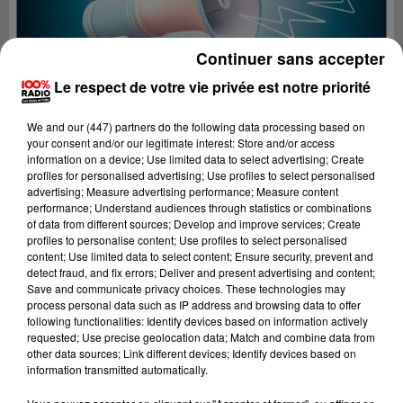
Continuer sans accepter
Le respect de votre vie privée est notre priorité
We and
our (447) partners
do the following data processing based on
your consent and/or our legitimate interest: Store and/or access
information on a device; Use limited data to select advertising; Create
profiles for personalised advertising; Use profiles to select personalised
advertising; Measure advertising performance; Measure content
performance; Understand audiences through statistics or combinations
of data from different sources; Develop and improve services; Create
profiles to personalise content; Use profiles to select personalised
content; Use limited data to select content; Ensure security, prevent and
Lecture (4 min 7 sec)
detect fraud, and fix errors; Deliver and present advertising and content;
Save and communicate privacy choices. These technologies may
process personal data such as IP address and browsing data to offer
following functionalities: Identify devices based on information actively
requested; Use precise geolocation data; Match and combine data from
100%
other data sources; Link different devices; Identify devices based on
information transmitted automatically.
100% Radio les infos de l'Hérault