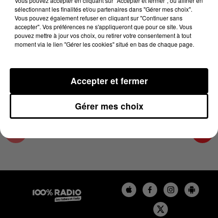
Vous pouvez accepter en cliquant sur "Accepter et fermer", ou affiner en
2 janvier 2025 - 4 min 7 sec
sélectionnant les finalités et/ou partenaires dans "Gérer mes choix".
Vous pouvez également refuser en cliquant sur "Continuer sans
LES INFOS DE L'HÉRAULT DU 02/01/2025 À
accepter". Vos préférences ne s'appliqueront que pour ce site. Vous
07H31
pouvez mettre à jour vos choix, ou retirer votre consentement à tout
moment via le lien "Gérer les cookies" situé en bas de chaque page.
Podcasts infos de l'Hérault
Accepter et fermer
Gérer mes choix