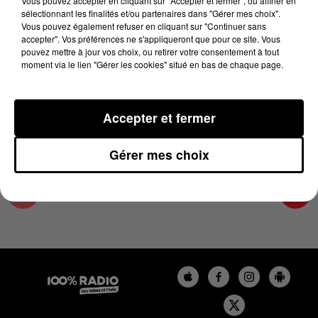
Vous pouvez accepter en cliquant sur "Accepter et fermer", ou affiner en
1er décembre 2023 - 4 min 25 sec
sélectionnant les finalités et/ou partenaires dans "Gérer mes choix".
Vous pouvez également refuser en cliquant sur "Continuer sans
LES INFOS DE L'HÉRAULT DU 01/12/2023 À
accepter". Vos préférences ne s'appliqueront que pour ce site. Vous
07H00
pouvez mettre à jour vos choix, ou retirer votre consentement à tout
moment via le lien "Gérer les cookies" situé en bas de chaque page.
Podcasts infos de l'Hérault
Accepter et fermer
Gérer mes choix