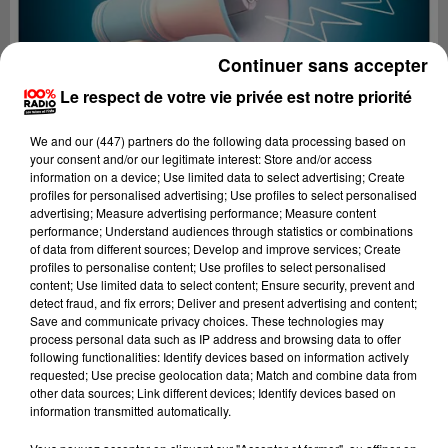
Continuer sans accepter
Le respect de votre vie privée est notre priorité
We and
our (447) partners
do the following data processing based on
your consent and/or our legitimate interest: Store and/or access
information on a device; Use limited data to select advertising; Create
profiles for personalised advertising; Use profiles to select personalised
advertising; Measure advertising performance; Measure content
performance; Understand audiences through statistics or combinations
of data from different sources; Develop and improve services; Create
profiles to personalise content; Use profiles to select personalised
content; Use limited data to select content; Ensure security, prevent and
Lecture (4 min 25 sec)
detect fraud, and fix errors; Deliver and present advertising and content;
Save and communicate privacy choices. These technologies may
process personal data such as IP address and browsing data to offer
following functionalities: Identify devices based on information actively
requested; Use precise geolocation data; Match and combine data from
100%
other data sources; Link different devices; Identify devices based on
information transmitted automatically.
100% Radio les infos de l'Hérault