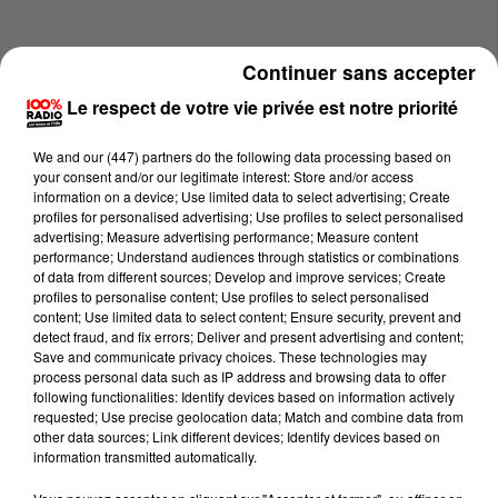
Continuer sans accepter
Le respect de votre vie privée est notre priorité
We and
our (447) partners
do the following data processing based on
your consent and/or our legitimate interest: Store and/or access
information on a device; Use limited data to select advertising; Create
profiles for personalised advertising; Use profiles to select personalised
advertising; Measure advertising performance; Measure content
performance; Understand audiences through statistics or combinations
of data from different sources; Develop and improve services; Create
profiles to personalise content; Use profiles to select personalised
content; Use limited data to select content; Ensure security, prevent and
Lecture (2 min 16 sec)
detect fraud, and fix errors; Deliver and present advertising and content;
Save and communicate privacy choices. These technologies may
process personal data such as IP address and browsing data to offer
following functionalities: Identify devices based on information actively
requested; Use precise geolocation data; Match and combine data from
100%
other data sources; Link different devices; Identify devices based on
information transmitted automatically.
100% Radio les infos de l'Hérault