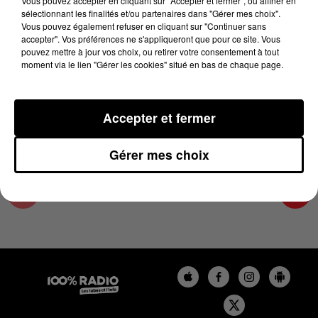
Vous pouvez accepter en cliquant sur "Accepter et fermer", ou affiner en
1er mai 2025 - 2 min 16 sec
sélectionnant les finalités et/ou partenaires dans "Gérer mes choix".
Vous pouvez également refuser en cliquant sur "Continuer sans
LES INFOS DE L'HÉRAULT DU 01/05/2025 À
accepter". Vos préférences ne s'appliqueront que pour ce site. Vous
10H00
pouvez mettre à jour vos choix, ou retirer votre consentement à tout
moment via le lien "Gérer les cookies" situé en bas de chaque page.
Podcasts infos de l'Hérault
Accepter et fermer
Gérer mes choix