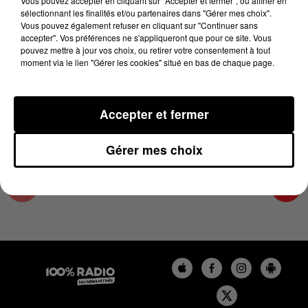
Vous pouvez accepter en cliquant sur "Accepter et fermer", ou affiner en
1er mai 2023 - 2 min 59 sec
sélectionnant les finalités et/ou partenaires dans "Gérer mes choix".
Vous pouvez également refuser en cliquant sur "Continuer sans
LES INFOS DE L'HÉRAULT DU 01/05/2023 À
accepter". Vos préférences ne s'appliqueront que pour ce site. Vous
18H00
pouvez mettre à jour vos choix, ou retirer votre consentement à tout
moment via le lien "Gérer les cookies" situé en bas de chaque page.
Podcasts infos de l'Hérault
Accepter et fermer
Gérer mes choix