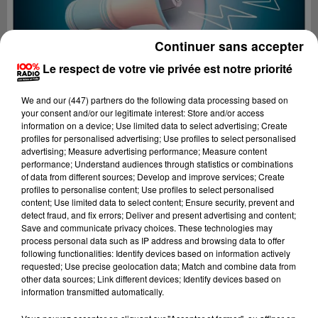
Continuer sans accepter
Le respect de votre vie privée est notre priorité
We and
our (447) partners
do the following data processing based on
your consent and/or our legitimate interest: Store and/or access
information on a device; Use limited data to select advertising; Create
profiles for personalised advertising; Use profiles to select personalised
advertising; Measure advertising performance; Measure content
performance; Understand audiences through statistics or combinations
of data from different sources; Develop and improve services; Create
profiles to personalise content; Use profiles to select personalised
content; Use limited data to select content; Ensure security, prevent and
Lecture (2 min 59 sec)
detect fraud, and fix errors; Deliver and present advertising and content;
Save and communicate privacy choices. These technologies may
process personal data such as IP address and browsing data to offer
following functionalities: Identify devices based on information actively
requested; Use precise geolocation data; Match and combine data from
100%
other data sources; Link different devices; Identify devices based on
information transmitted automatically.
Les infos de l'Hérault