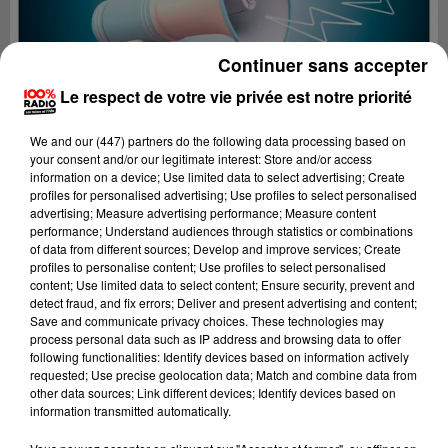
Continuer sans accepter
Le respect de votre vie privée est notre priorité
We and
our (447) partners
do the following data processing based on
your consent and/or our legitimate interest: Store and/or access
information on a device; Use limited data to select advertising; Create
profiles for personalised advertising; Use profiles to select personalised
advertising; Measure advertising performance; Measure content
performance; Understand audiences through statistics or combinations
of data from different sources; Develop and improve services; Create
profiles to personalise content; Use profiles to select personalised
content; Use limited data to select content; Ensure security, prevent and
Lecture (2 min 19 sec)
detect fraud, and fix errors; Deliver and present advertising and content;
Save and communicate privacy choices. These technologies may
process personal data such as IP address and browsing data to offer
following functionalities: Identify devices based on information actively
requested; Use precise geolocation data; Match and combine data from
100%
other data sources; Link different devices; Identify devices based on
information transmitted automatically.
Les infos de l'Hérault