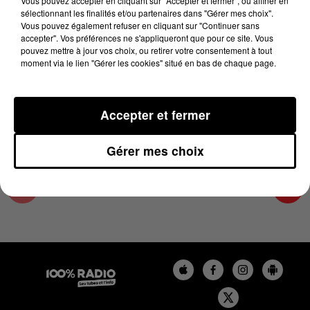
Vous pouvez accepter en cliquant sur "Accepter et fermer", ou affiner en
1er mai 2023 - 2 min 19 sec
sélectionnant les finalités et/ou partenaires dans "Gérer mes choix".
Vous pouvez également refuser en cliquant sur "Continuer sans
LES INFOS DE L'HÉRAULT DU 01/05/2023 À
accepter". Vos préférences ne s'appliqueront que pour ce site. Vous
10H00
pouvez mettre à jour vos choix, ou retirer votre consentement à tout
moment via le lien "Gérer les cookies" situé en bas de chaque page.
Podcasts infos de l'Hérault
Accepter et fermer
Gérer mes choix