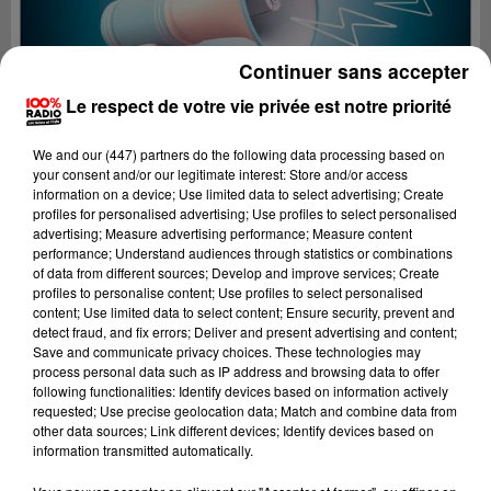
Continuer sans accepter
Le respect de votre vie privée est notre priorité
We and
our (447) partners
do the following data processing based on
your consent and/or our legitimate interest: Store and/or access
information on a device; Use limited data to select advertising; Create
profiles for personalised advertising; Use profiles to select personalised
advertising; Measure advertising performance; Measure content
performance; Understand audiences through statistics or combinations
of data from different sources; Develop and improve services; Create
profiles to personalise content; Use profiles to select personalised
content; Use limited data to select content; Ensure security, prevent and
Lecture (4 min 23 sec)
detect fraud, and fix errors; Deliver and present advertising and content;
Save and communicate privacy choices. These technologies may
process personal data such as IP address and browsing data to offer
following functionalities: Identify devices based on information actively
requested; Use precise geolocation data; Match and combine data from
100%
other data sources; Link different devices; Identify devices based on
information transmitted automatically.
Les infos de l'Hérault