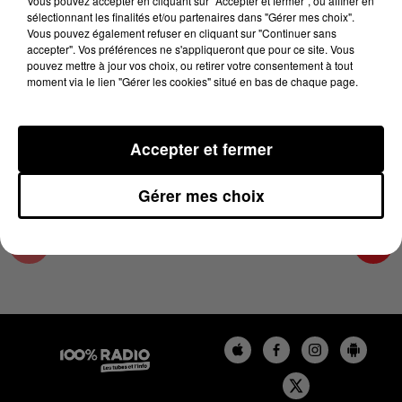
Vous pouvez accepter en cliquant sur "Accepter et fermer", ou affiner en
1er mai 2023 - 4 min 23 sec
sélectionnant les finalités et/ou partenaires dans "Gérer mes choix".
Vous pouvez également refuser en cliquant sur "Continuer sans
LES INFOS DE L'HÉRAULT DU 01/05/2023 À
accepter". Vos préférences ne s'appliqueront que pour ce site. Vous
07H00
pouvez mettre à jour vos choix, ou retirer votre consentement à tout
moment via le lien "Gérer les cookies" situé en bas de chaque page.
Podcasts infos de l'Hérault
Accepter et fermer
Gérer mes choix