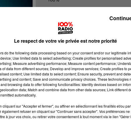
100% Radio les infos de l'Hérault
Continue
Le respect de votre vie privée est notre priorité
ers
do the following data processing based on your consent and/or our legitimate int
device; Use limited data to select advertising; Create profiles for personalised adver
vertising; Measure advertising performance; Measure content performance; Unders
ns of data from different sources; Develop and improve services; Create profiles to 
alised content; Use limited data to select content; Ensure security, prevent and detect
ertising and content; Save and communicate privacy choices. These technologies
and browsing data to offer following functionalities: Identify devices based on infor
eolocation data; Match and combine data from other data sources; Link different de
nsmitted automatically.
cliquant sur "Accepter et fermer", ou affiner en sélectionnant les finalités et/ou pa
 également refuser en cliquant sur "Continuer sans accepter". Vos préférences ne 
tre à jour vos choix, ou retirer votre consentement à tout moment via le lien "Gérer 