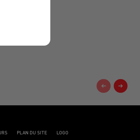
URS
PLAN DU SITE
LOGO