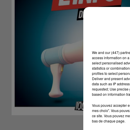
We and
our (447) partn
access information on a 
select personalised ad
statistics or combinatio
profiles to select person
Deliver and present adv
data such as IP address 
requested; Use precise g
based on information tra
Vous pouvez accepter en 
mes choix". Vous pouvez
ce site. Vous pouvez met
bas de chaque page.