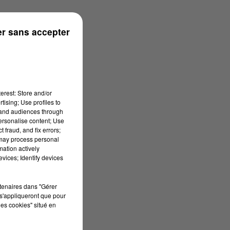
r sans accepter
erest: Store and/or
tising; Use profiles to
tand audiences through
personalise content; Use
 fraud, and fix errors;
 may process personal
mation actively
vices; Identify devices
rtenaires dans "Gérer
s'appliqueront que pour
les cookies" situé en