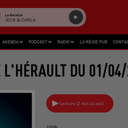
La Recette
JECK & CARLA
AGENDA
PODCAST
RADIO
LA RÉGIE PUB
CONTA
E L'HÉRAULT DU 01/04/
Lecture (2 min 24 sec)
100%