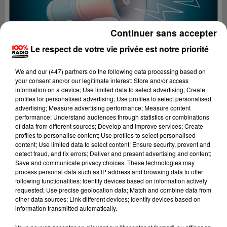
Continuer sans accepter
Le respect de votre vie privée est notre priorité
We and
our (447) partners
do the following data processing based on
your consent and/or our legitimate interest: Store and/or access
information on a device; Use limited data to select advertising; Create
profiles for personalised advertising; Use profiles to select personalised
advertising; Measure advertising performance; Measure content
performance; Understand audiences through statistics or combinations
of data from different sources; Develop and improve services; Create
profiles to personalise content; Use profiles to select personalised
content; Use limited data to select content; Ensure security, prevent and
Lecture (4 min 27 sec)
detect fraud, and fix errors; Deliver and present advertising and content;
Save and communicate privacy choices. These technologies may
process personal data such as IP address and browsing data to offer
following functionalities: Identify devices based on information actively
requested; Use precise geolocation data; Match and combine data from
100%
other data sources; Link different devices; Identify devices based on
information transmitted automatically.
100% Radio les infos de l'Hérault