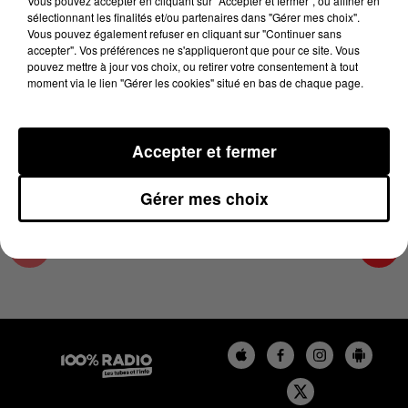
Vous pouvez accepter en cliquant sur "Accepter et fermer", ou affiner en
1er avril 2024 - 4 min 27 sec
sélectionnant les finalités et/ou partenaires dans "Gérer mes choix".
Vous pouvez également refuser en cliquant sur "Continuer sans
LES INFOS DE L'HÉRAULT DU 01/04/2024 À
accepter". Vos préférences ne s'appliqueront que pour ce site. Vous
07H00
pouvez mettre à jour vos choix, ou retirer votre consentement à tout
moment via le lien "Gérer les cookies" situé en bas de chaque page.
Podcasts infos de l'Hérault
Accepter et fermer
Gérer mes choix