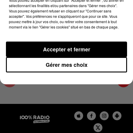
Vous pouvez accepter en cliquant sur "Accepter et fermer", ou affiner en
30 décembre 2024 - 4 min 16 sec
sélectionnant les finalités et/ou partenaires dans "Gérer mes choix".
Vous pouvez également refuser en cliquant sur "Continuer sans
LES INFOS DE L'AUDE DU 30/12/2024 À
accepter". Vos préférences ne s'appliqueront que pour ce site. Vous
17H00
pouvez mettre à jour vos choix, ou retirer votre consentement à tout
moment via le lien "Gérer les cookies" situé en bas de chaque page.
Les infos de l'Aude
Accepter et fermer
Gérer mes choix