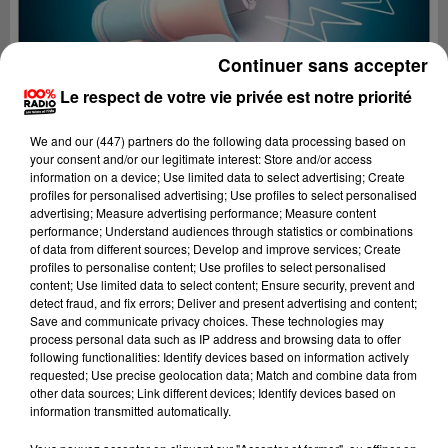
Continuer sans accepter
Le respect de votre vie privée est notre priorité
We and
our (447) partners
do the following data processing based on
your consent and/or our legitimate interest: Store and/or access
information on a device; Use limited data to select advertising; Create
profiles for personalised advertising; Use profiles to select personalised
advertising; Measure advertising performance; Measure content
performance; Understand audiences through statistics or combinations
of data from different sources; Develop and improve services; Create
profiles to personalise content; Use profiles to select personalised
content; Use limited data to select content; Ensure security, prevent and
Lecture (4 min 16 sec)
detect fraud, and fix errors; Deliver and present advertising and content;
Save and communicate privacy choices. These technologies may
process personal data such as IP address and browsing data to offer
following functionalities: Identify devices based on information actively
requested; Use precise geolocation data; Match and combine data from
100%
other data sources; Link different devices; Identify devices based on
information transmitted automatically.
100% Radio les infos de l'Aude