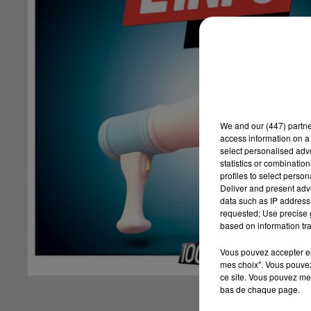
We and
our (447) partn
access information on a 
select personalised ad
statistics or combinatio
profiles to select person
Deliver and present adv
data such as IP address 
requested; Use precise g
based on information tra
Vous pouvez accepter en 
mes choix". Vous pouvez
ce site. Vous pouvez met
bas de chaque page.