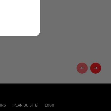
URS
PLAN DU SITE
LOGO