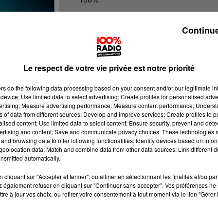
100% Radio les infos de l'Aude
Continue
Le respect de votre vie privée est notre priorité
ers
do the following data processing based on your consent and/or our legitimate int
device; Use limited data to select advertising; Create profiles for personalised adver
vertising; Measure advertising performance; Measure content performance; Unders
ns of data from different sources; Develop and improve services; Create profiles to 
alised content; Use limited data to select content; Ensure security, prevent and detect
ertising and content; Save and communicate privacy choices. These technologies
and browsing data to offer following functionalities: Identify devices based on infor
eolocation data; Match and combine data from other data sources; Link different de
nsmitted automatically.
cliquant sur "Accepter et fermer", ou affiner en sélectionnant les finalités et/ou pa
 également refuser en cliquant sur "Continuer sans accepter". Vos préférences ne 
tre à jour vos choix, ou retirer votre consentement à tout moment via le lien "Gérer 