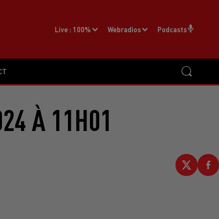
Live :
100%
Webradios
Podcasts
CT
024 À 11H01