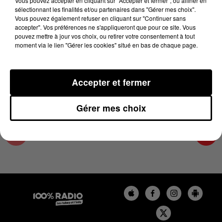
Vous pouvez accepter en cliquant sur "Accepter et fermer", ou affiner en
30 octobre 2024 - 4 min 16 sec
sélectionnant les finalités et/ou partenaires dans "Gérer mes choix".
Vous pouvez également refuser en cliquant sur "Continuer sans
LES INFOS DE L'AUDE DU 30/10/2024 À
accepter". Vos préférences ne s'appliqueront que pour ce site. Vous
17H59
pouvez mettre à jour vos choix, ou retirer votre consentement à tout
moment via le lien "Gérer les cookies" situé en bas de chaque page.
Les infos de l'Aude
Accepter et fermer
Gérer mes choix