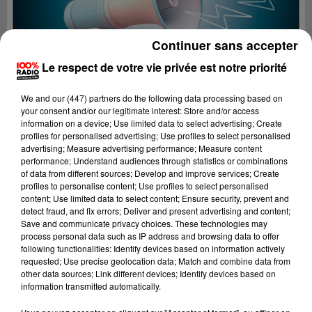
Continuer sans accepter
Le respect de votre vie privée est notre priorité
We and
our (447) partners
do the following data processing based on
your consent and/or our legitimate interest: Store and/or access
information on a device; Use limited data to select advertising; Create
profiles for personalised advertising; Use profiles to select personalised
advertising; Measure advertising performance; Measure content
performance; Understand audiences through statistics or combinations
of data from different sources; Develop and improve services; Create
profiles to personalise content; Use profiles to select personalised
content; Use limited data to select content; Ensure security, prevent and
Lecture (4 min 16 sec)
detect fraud, and fix errors; Deliver and present advertising and content;
Save and communicate privacy choices. These technologies may
process personal data such as IP address and browsing data to offer
following functionalities: Identify devices based on information actively
requested; Use precise geolocation data; Match and combine data from
100%
other data sources; Link different devices; Identify devices based on
information transmitted automatically.
100% Radio les infos de l'Aude