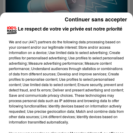
Continuer sans accepter
Le respect de votre vie privée est notre priorité
We and
our (447) partners
do the following data processing based on
your consent and/or our legitimate interest: Store and/or access
information on a device; Use limited data to select advertising; Create
profiles for personalised advertising; Use profiles to select personalised
advertising; Measure advertising performance; Measure content
performance; Understand audiences through statistics or combinations
of data from different sources; Develop and improve services; Create
profiles to personalise content; Use profiles to select personalised
content; Use limited data to select content; Ensure security, prevent and
Lecture (4 min 1 sec)
detect fraud, and fix errors; Deliver and present advertising and content;
Save and communicate privacy choices. These technologies may
process personal data such as IP address and browsing data to offer
following functionalities: Identify devices based on information actively
requested; Use precise geolocation data; Match and combine data from
100%
other data sources; Link different devices; Identify devices based on
information transmitted automatically.
100% Radio les infos de l'Aude