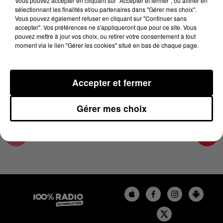
Vous pouvez accepter en cliquant sur "Accepter et fermer", ou affiner en
29 décembre 2023 - 4 min 1 sec
sélectionnant les finalités et/ou partenaires dans "Gérer mes choix".
Vous pouvez également refuser en cliquant sur "Continuer sans
LES INFOS DE L'AUDE DU 29/12/2023 À
accepter". Vos préférences ne s'appliqueront que pour ce site. Vous
08H29
pouvez mettre à jour vos choix, ou retirer votre consentement à tout
moment via le lien "Gérer les cookies" situé en bas de chaque page.
Les infos de l'Aude
Accepter et fermer
Gérer mes choix