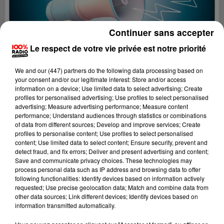
Continuer sans accepter
Le respect de votre vie privée est notre priorité
We and
our (447) partners
do the following data processing based on
your consent and/or our legitimate interest: Store and/or access
information on a device; Use limited data to select advertising; Create
profiles for personalised advertising; Use profiles to select personalised
advertising; Measure advertising performance; Measure content
performance; Understand audiences through statistics or combinations
of data from different sources; Develop and improve services; Create
profiles to personalise content; Use profiles to select personalised
content; Use limited data to select content; Ensure security, prevent and
Lecture (4 min 8 sec)
detect fraud, and fix errors; Deliver and present advertising and content;
Save and communicate privacy choices. These technologies may
process personal data such as IP address and browsing data to offer
following functionalities: Identify devices based on information actively
requested; Use precise geolocation data; Match and combine data from
100%
other data sources; Link different devices; Identify devices based on
information transmitted automatically.
100% Radio les infos de l'Aude