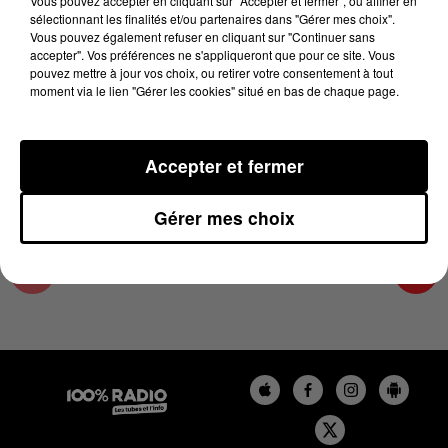
Vous pouvez accepter en cliquant sur "Accepter et fermer", ou affiner en
29 novembre 2023 - 4 min 8 sec
sélectionnant les finalités et/ou partenaires dans "Gérer mes choix".
Vous pouvez également refuser en cliquant sur "Continuer sans
LES INFOS DE L'AUDE DU 29/11/2023 À
accepter". Vos préférences ne s'appliqueront que pour ce site. Vous
17H00
pouvez mettre à jour vos choix, ou retirer votre consentement à tout
moment via le lien "Gérer les cookies" situé en bas de chaque page.
Les infos de l'Aude
Accepter et fermer
Gérer mes choix