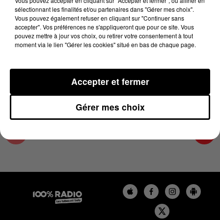
Vous pouvez accepter en cliquant sur "Accepter et fermer", ou affiner en
29 octobre 2024 - 4 min 10 sec
sélectionnant les finalités et/ou partenaires dans "Gérer mes choix".
Vous pouvez également refuser en cliquant sur "Continuer sans
LES INFOS DE L'AUDE DU 29/10/2024 À
accepter". Vos préférences ne s'appliqueront que pour ce site. Vous
16H59
pouvez mettre à jour vos choix, ou retirer votre consentement à tout
moment via le lien "Gérer les cookies" situé en bas de chaque page.
Les infos de l'Aude
Accepter et fermer
Gérer mes choix