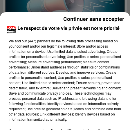
Continuer sans accepter
Le respect de votre vie privée est notre priorité
We and
our (447) partners
do the following data processing based on
your consent and/or our legitimate interest: Store and/or access
information on a device; Use limited data to select advertising; Create
profiles for personalised advertising; Use profiles to select personalised
advertising; Measure advertising performance; Measure content
performance; Understand audiences through statistics or combinations
of data from different sources; Develop and improve services; Create
profiles to personalise content; Use profiles to select personalised
content; Use limited data to select content; Ensure security, prevent and
Lecture (4 min 10 sec)
detect fraud, and fix errors; Deliver and present advertising and content;
Save and communicate privacy choices. These technologies may
process personal data such as IP address and browsing data to offer
following functionalities: Identify devices based on information actively
requested; Use precise geolocation data; Match and combine data from
100%
other data sources; Link different devices; Identify devices based on
information transmitted automatically.
100% Radio les infos de l'Aude