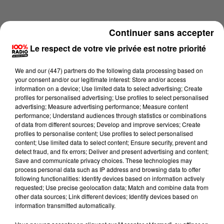
Continuer sans accepter
Le respect de votre vie privée est notre priorité
We and
our (447) partners
do the following data processing based on
your consent and/or our legitimate interest: Store and/or access
information on a device; Use limited data to select advertising; Create
profiles for personalised advertising; Use profiles to select personalised
advertising; Measure advertising performance; Measure content
performance; Understand audiences through statistics or combinations
of data from different sources; Develop and improve services; Create
profiles to personalise content; Use profiles to select personalised
content; Use limited data to select content; Ensure security, prevent and
Lecture (4 min 15 sec)
detect fraud, and fix errors; Deliver and present advertising and content;
Save and communicate privacy choices. These technologies may
process personal data such as IP address and browsing data to offer
following functionalities: Identify devices based on information actively
requested; Use precise geolocation data; Match and combine data from
100%
other data sources; Link different devices; Identify devices based on
information transmitted automatically.
100% Radio les infos de l'Aude