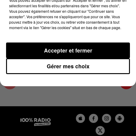
Vous pouvez accepter en cliquant sur "Accepter et fermer", ou affiner en
29 août 2025 - 4 min 15 sec
sélectionnant les finalités et/ou partenaires dans "Gérer mes choix".
Vous pouvez également refuser en cliquant sur "Continuer sans
LES INFOS DE L'AUDE DU 29/08/2025 À
accepter". Vos préférences ne s'appliqueront que pour ce site. Vous
07H00
pouvez mettre à jour vos choix, ou retirer votre consentement à tout
moment via le lien "Gérer les cookies" situé en bas de chaque page.
Les infos de l'Aude
Accepter et fermer
Gérer mes choix