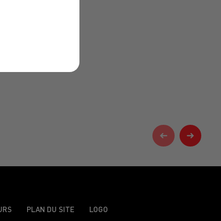
URS
PLAN DU SITE
LOGO