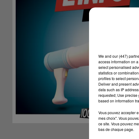
We and
our (447) partn
access information on a 
select personalised ad
statistics or combinatio
profiles to select person
Deliver and present adv
data such as IP address 
requested; Use precise g
based on information tra
Vous pouvez accepter en 
mes choix". Vous pouvez
ce site. Vous pouvez met
bas de chaque page.