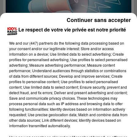
Continuer sans accepter
Le respect de votre vie privée est notre priorité
We and
our (447) partners
do the following data processing based on
your consent and/or our legitimate interest: Store and/or access
information on a device; Use limited data to select advertising; Create
profiles for personalised advertising; Use profiles to select personalised
advertising; Measure advertising performance; Measure content
performance; Understand audiences through statistics or combinations
of data from different sources; Develop and improve services; Create
profiles to personalise content; Use profiles to select personalised
content; Use limited data to select content; Ensure security, prevent and
Lecture (2 min 16 sec)
detect fraud, and fix errors; Deliver and present advertising and content;
Save and communicate privacy choices. These technologies may
process personal data such as IP address and browsing data to offer
following functionalities: Identify devices based on information actively
requested; Use precise geolocation data; Match and combine data from
100%
other data sources; Link different devices; Identify devices based on
information transmitted automatically.
100% Radio les infos de l'Aude