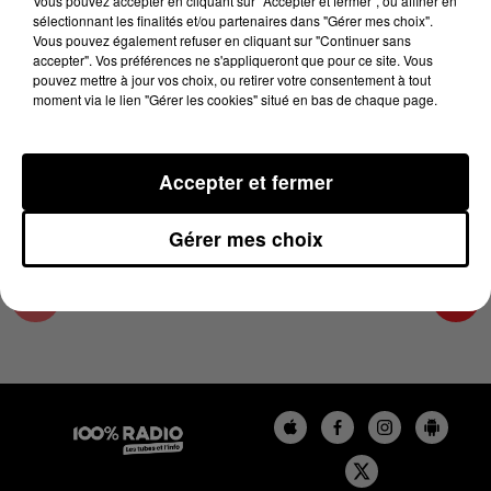
Vous pouvez accepter en cliquant sur "Accepter et fermer", ou affiner en
29 juin 2023 - 2 min 16 sec
sélectionnant les finalités et/ou partenaires dans "Gérer mes choix".
Vous pouvez également refuser en cliquant sur "Continuer sans
LES INFOS DE L'AUDE DU 29/06/2023 À
accepter". Vos préférences ne s'appliqueront que pour ce site. Vous
11H00
pouvez mettre à jour vos choix, ou retirer votre consentement à tout
moment via le lien "Gérer les cookies" situé en bas de chaque page.
Les infos de l'Aude
Accepter et fermer
Gérer mes choix