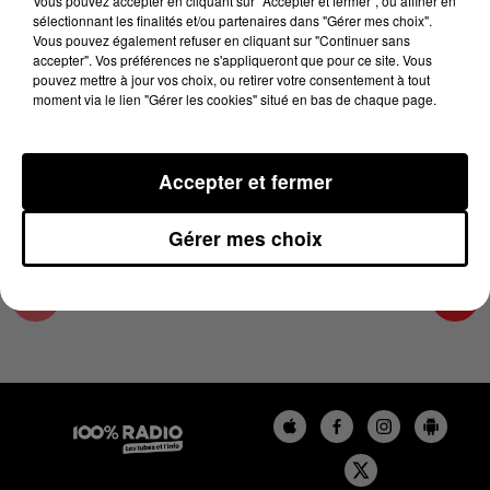
Vous pouvez accepter en cliquant sur "Accepter et fermer", ou affiner en
29 mai 2026 - 4 min 11 sec
sélectionnant les finalités et/ou partenaires dans "Gérer mes choix".
Vous pouvez également refuser en cliquant sur "Continuer sans
LES INFOS DE L'AUDE DU 29/05/2026 À
accepter". Vos préférences ne s'appliqueront que pour ce site. Vous
06H59
pouvez mettre à jour vos choix, ou retirer votre consentement à tout
moment via le lien "Gérer les cookies" situé en bas de chaque page.
Les infos de l'Aude
Accepter et fermer
Gérer mes choix