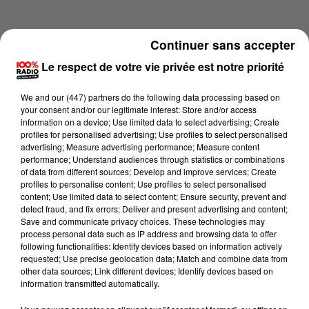
Continuer sans accepter
Le respect de votre vie privée est notre priorité
We and
our (447) partners
do the following data processing based on
your consent and/or our legitimate interest: Store and/or access
information on a device; Use limited data to select advertising; Create
profiles for personalised advertising; Use profiles to select personalised
advertising; Measure advertising performance; Measure content
performance; Understand audiences through statistics or combinations
of data from different sources; Develop and improve services; Create
profiles to personalise content; Use profiles to select personalised
content; Use limited data to select content; Ensure security, prevent and
Lecture (4 min 11 sec)
detect fraud, and fix errors; Deliver and present advertising and content;
Save and communicate privacy choices. These technologies may
process personal data such as IP address and browsing data to offer
following functionalities: Identify devices based on information actively
requested; Use precise geolocation data; Match and combine data from
100%
other data sources; Link different devices; Identify devices based on
information transmitted automatically.
Les infos de l'Aude du 29/05/2026 à 06h59