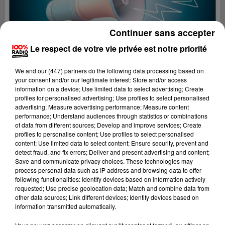
Continuer sans accepter
Le respect de votre vie privée est notre priorité
We and
our (447) partners
do the following data processing based on
your consent and/or our legitimate interest: Store and/or access
information on a device; Use limited data to select advertising; Create
profiles for personalised advertising; Use profiles to select personalised
advertising; Measure advertising performance; Measure content
performance; Understand audiences through statistics or combinations
of data from different sources; Develop and improve services; Create
profiles to personalise content; Use profiles to select personalised
content; Use limited data to select content; Ensure security, prevent and
Lecture (2 min 16 sec)
detect fraud, and fix errors; Deliver and present advertising and content;
Save and communicate privacy choices. These technologies may
process personal data such as IP address and browsing data to offer
following functionalities: Identify devices based on information actively
requested; Use precise geolocation data; Match and combine data from
100%
other data sources; Link different devices; Identify devices based on
information transmitted automatically.
Les infos de l'Aude