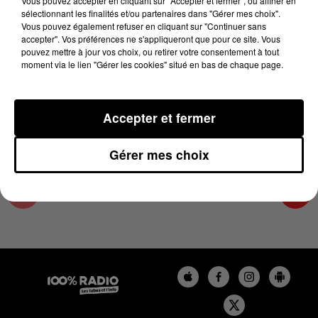
Vous pouvez accepter en cliquant sur "Accepter et fermer", ou affiner en
29 mai 2023 - 2 min 16 sec
sélectionnant les finalités et/ou partenaires dans "Gérer mes choix".
Vous pouvez également refuser en cliquant sur "Continuer sans
LES INFOS DE L'AUDE DU 29/05/2023 À
accepter". Vos préférences ne s'appliqueront que pour ce site. Vous
14H00
pouvez mettre à jour vos choix, ou retirer votre consentement à tout
moment via le lien "Gérer les cookies" situé en bas de chaque page.
Les infos de l'Aude
Accepter et fermer
Gérer mes choix