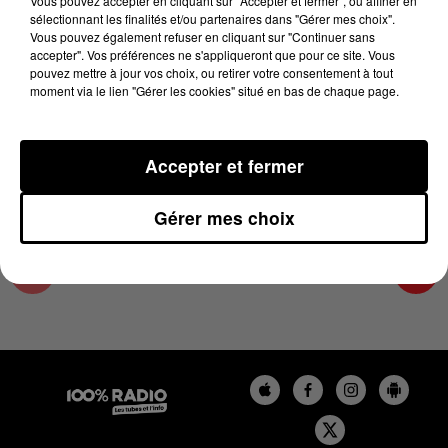
Vous pouvez accepter en cliquant sur "Accepter et fermer", ou affiner en
29 février 2024 - 4 min 10 sec
sélectionnant les finalités et/ou partenaires dans "Gérer mes choix".
Vous pouvez également refuser en cliquant sur "Continuer sans
LES INFOS DE L'AUDE DU 29/02/2024 À
accepter". Vos préférences ne s'appliqueront que pour ce site. Vous
08H29
pouvez mettre à jour vos choix, ou retirer votre consentement à tout
moment via le lien "Gérer les cookies" situé en bas de chaque page.
Les infos de l'Aude
Accepter et fermer
Gérer mes choix