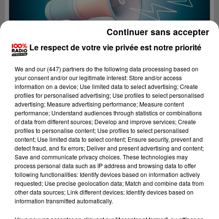
Continuer sans accepter
Le respect de votre vie privée est notre priorité
We and
our (447) partners
do the following data processing based on
your consent and/or our legitimate interest: Store and/or access
information on a device; Use limited data to select advertising; Create
profiles for personalised advertising; Use profiles to select personalised
advertising; Measure advertising performance; Measure content
performance; Understand audiences through statistics or combinations
of data from different sources; Develop and improve services; Create
profiles to personalise content; Use profiles to select personalised
content; Use limited data to select content; Ensure security, prevent and
Lecture (4 min 10 sec)
detect fraud, and fix errors; Deliver and present advertising and content;
Save and communicate privacy choices. These technologies may
process personal data such as IP address and browsing data to offer
following functionalities: Identify devices based on information actively
requested; Use precise geolocation data; Match and combine data from
100%
other data sources; Link different devices; Identify devices based on
information transmitted automatically.
100% Radio les infos de l'Aude