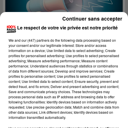
Continuer sans accepter
Le respect de votre vie privée est notre priorité
We and
our (447) partners
do the following data processing based on
your consent and/or our legitimate interest: Store and/or access
information on a device; Use limited data to select advertising; Create
profiles for personalised advertising; Use profiles to select personalised
advertising; Measure advertising performance; Measure content
performance; Understand audiences through statistics or combinations
of data from different sources; Develop and improve services; Create
profiles to personalise content; Use profiles to select personalised
content; Use limited data to select content; Ensure security, prevent and
Lecture (2 min 16 sec)
detect fraud, and fix errors; Deliver and present advertising and content;
Save and communicate privacy choices. These technologies may
process personal data such as IP address and browsing data to offer
following functionalities: Identify devices based on information actively
requested; Use precise geolocation data; Match and combine data from
100%
other data sources; Link different devices; Identify devices based on
information transmitted automatically.
100% Radio les infos de l'Aude