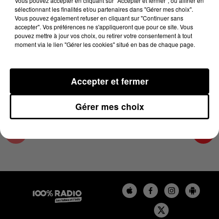
Vous pouvez accepter en cliquant sur "Accepter et fermer", ou affiner en
28 juin 2023 - 2 min 16 sec
sélectionnant les finalités et/ou partenaires dans "Gérer mes choix".
Vous pouvez également refuser en cliquant sur "Continuer sans
LES INFOS DE L'AUDE DU 28/06/2023 À
accepter". Vos préférences ne s'appliqueront que pour ce site. Vous
11H01
pouvez mettre à jour vos choix, ou retirer votre consentement à tout
moment via le lien "Gérer les cookies" situé en bas de chaque page.
Les infos de l'Aude
Accepter et fermer
Gérer mes choix