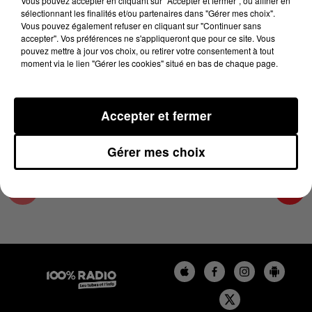
Vous pouvez accepter en cliquant sur "Accepter et fermer", ou affiner en
28 mai 2024 - 2 min 23 sec
sélectionnant les finalités et/ou partenaires dans "Gérer mes choix".
Vous pouvez également refuser en cliquant sur "Continuer sans
LES INFOS DE L'AUDE DU 28/05/2024 À
accepter". Vos préférences ne s'appliqueront que pour ce site. Vous
12H00
pouvez mettre à jour vos choix, ou retirer votre consentement à tout
moment via le lien "Gérer les cookies" situé en bas de chaque page.
Les infos de l'Aude
Accepter et fermer
Gérer mes choix