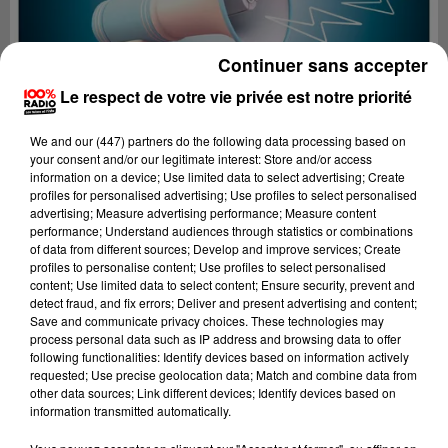
Continuer sans accepter
Le respect de votre vie privée est notre priorité
We and
our (447) partners
do the following data processing based on
your consent and/or our legitimate interest: Store and/or access
information on a device; Use limited data to select advertising; Create
profiles for personalised advertising; Use profiles to select personalised
advertising; Measure advertising performance; Measure content
performance; Understand audiences through statistics or combinations
of data from different sources; Develop and improve services; Create
profiles to personalise content; Use profiles to select personalised
content; Use limited data to select content; Ensure security, prevent and
Lecture (2 min 23 sec)
detect fraud, and fix errors; Deliver and present advertising and content;
Save and communicate privacy choices. These technologies may
process personal data such as IP address and browsing data to offer
following functionalities: Identify devices based on information actively
requested; Use precise geolocation data; Match and combine data from
100%
other data sources; Link different devices; Identify devices based on
information transmitted automatically.
100% Radio les infos de l'Aude