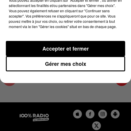
Vous pouvez accepter en cliquant sur "Accepter et fermer", ou affiner en
28 avril 2025 - 2 min 22 sec
sélectionnant les finalités et/ou partenaires dans "Gérer mes choix".
Vous pouvez également refuser en cliquant sur "Continuer sans
LES INFOS DE L'AUDE DU 28/04/2025 À
accepter". Vos préférences ne s'appliqueront que pour ce site. Vous
15H00
pouvez mettre à jour vos choix, ou retirer votre consentement à tout
moment via le lien "Gérer les cookies" situé en bas de chaque page.
Les infos de l'Aude
Accepter et fermer
Gérer mes choix