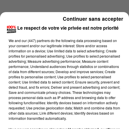
Continuer sans accepter
Le respect de votre vie privée est notre priorité
We and
our (447) partners
do the following data processing based on
your consent and/or our legitimate interest: Store and/or access
information on a device; Use limited data to select advertising; Create
profiles for personalised advertising; Use profiles to select personalised
advertising; Measure advertising performance; Measure content
performance; Understand audiences through statistics or combinations
of data from different sources; Develop and improve services; Create
profiles to personalise content; Use profiles to select personalised
content; Use limited data to select content; Ensure security, prevent and
Lecture (2 min 22 sec)
detect fraud, and fix errors; Deliver and present advertising and content;
Save and communicate privacy choices. These technologies may
process personal data such as IP address and browsing data to offer
following functionalities: Identify devices based on information actively
requested; Use precise geolocation data; Match and combine data from
100%
other data sources; Link different devices; Identify devices based on
information transmitted automatically.
100% Radio les infos de l'Aude