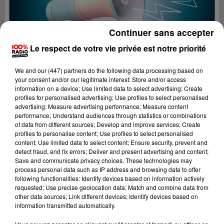
Continuer sans accepter
Le respect de votre vie privée est notre priorité
We and
our (447) partners
do the following data processing based on
your consent and/or our legitimate interest: Store and/or access
information on a device; Use limited data to select advertising; Create
profiles for personalised advertising; Use profiles to select personalised
advertising; Measure advertising performance; Measure content
performance; Understand audiences through statistics or combinations
of data from different sources; Develop and improve services; Create
profiles to personalise content; Use profiles to select personalised
content; Use limited data to select content; Ensure security, prevent and
Lecture (2 min 23 sec)
detect fraud, and fix errors; Deliver and present advertising and content;
Save and communicate privacy choices. These technologies may
process personal data such as IP address and browsing data to offer
following functionalities: Identify devices based on information actively
requested; Use precise geolocation data; Match and combine data from
100%
other data sources; Link different devices; Identify devices based on
information transmitted automatically.
100% Radio les infos de l'Aude