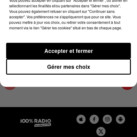
Vous pouvez accepter en cliquant sur "Accepter et fermer", ou affiner en
27 décembre 2024 - 2 min 23 sec
sélectionnant les finalités et/ou partenaires dans "Gérer mes choix".
Vous pouvez également refuser en cliquant sur "Continuer sans
LES INFOS DE L'AUDE DU 27/12/2024 À
accepter". Vos préférences ne s'appliqueront que pour ce site. Vous
11H00
pouvez mettre à jour vos choix, ou retirer votre consentement à tout
moment via le lien "Gérer les cookies" situé en bas de chaque page.
Les infos de l'Aude
Accepter et fermer
Gérer mes choix