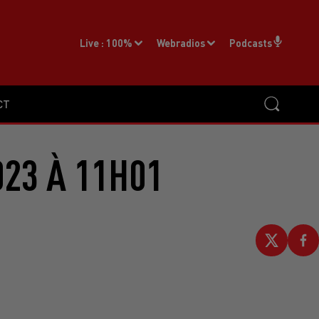
Live :
100%
Webradios
Podcasts
CT
023 À 11H01