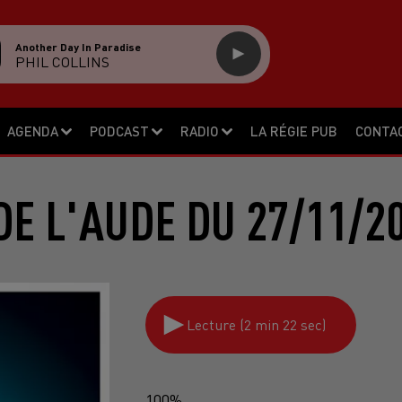
Another Day In Paradise
PHIL COLLINS
AGENDA
PODCAST
RADIO
LA RÉGIE PUB
CONTA
DE L'AUDE DU 27/11/2
Lecture (2 min 22 sec)
100%