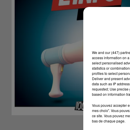
We and
our (447) partn
access information on a 
select personalised ad
statistics or combinatio
profiles to select person
Deliver and present adv
data such as IP address 
requested; Use precise g
based on information tra
Vous pouvez accepter en 
mes choix". Vous pouvez
ce site. Vous pouvez met
bas de chaque page.