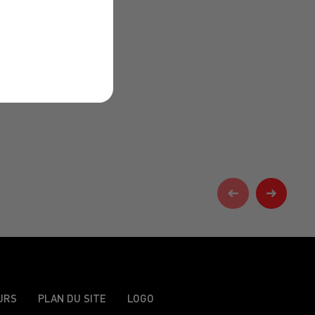
URS
PLAN DU SITE
LOGO