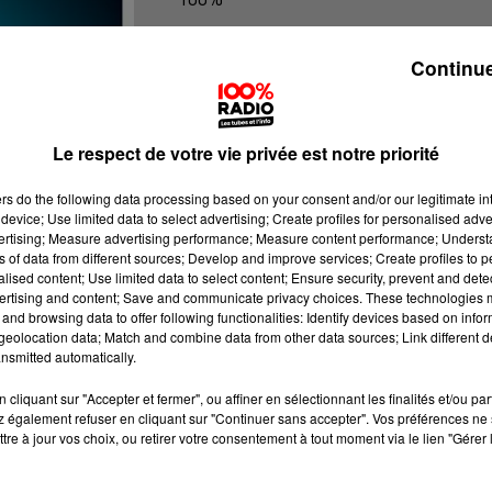
100% Radio les infos de l'Aude
Continue
Le respect de votre vie privée est notre priorité
ers
do the following data processing based on your consent and/or our legitimate int
device; Use limited data to select advertising; Create profiles for personalised adver
vertising; Measure advertising performance; Measure content performance; Unders
ns of data from different sources; Develop and improve services; Create profiles to 
alised content; Use limited data to select content; Ensure security, prevent and detect
ertising and content; Save and communicate privacy choices. These technologies
and browsing data to offer following functionalities: Identify devices based on infor
eolocation data; Match and combine data from other data sources; Link different de
nsmitted automatically.
cliquant sur "Accepter et fermer", ou affiner en sélectionnant les finalités et/ou pa
 également refuser en cliquant sur "Continuer sans accepter". Vos préférences ne 
tre à jour vos choix, ou retirer votre consentement à tout moment via le lien "Gérer 