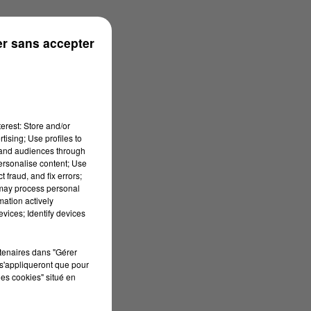
r sans accepter
erest: Store and/or
tising; Use profiles to
tand audiences through
personalise content; Use
 fraud, and fix errors;
 may process personal
mation actively
vices; Identify devices
rtenaires dans "Gérer
s'appliqueront que pour
les cookies" situé en