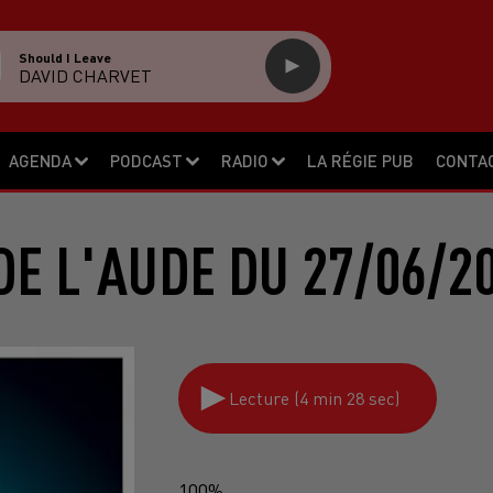
Should I Leave
DAVID CHARVET
AGENDA
PODCAST
RADIO
LA RÉGIE PUB
CONTA
DE L'AUDE DU 27/06/2
Lecture (4 min 28 sec)
100%