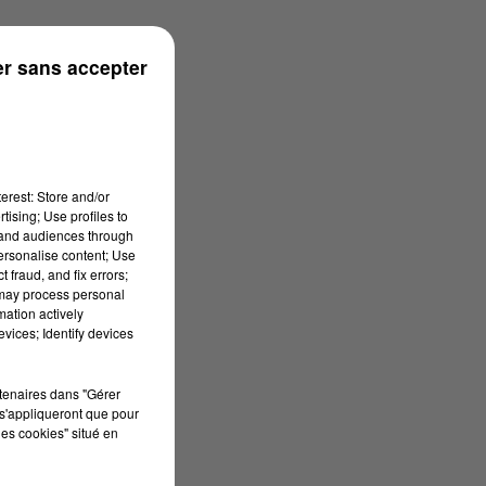
r sans accepter
erest: Store and/or
tising; Use profiles to
tand audiences through
personalise content; Use
 fraud, and fix errors;
 may process personal
mation actively
vices; Identify devices
rtenaires dans "Gérer
s'appliqueront que pour
les cookies" situé en