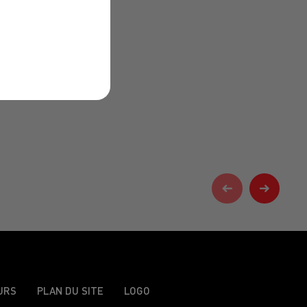
URS
PLAN DU SITE
LOGO