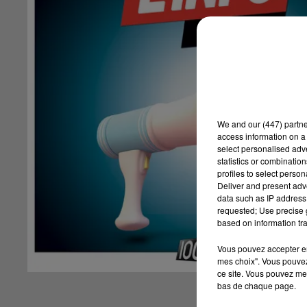
We and
our (447) partn
access information on a 
select personalised ad
statistics or combinatio
profiles to select person
Deliver and present adv
data such as IP address 
requested; Use precise g
based on information tra
Vous pouvez accepter en 
mes choix". Vous pouvez
ce site. Vous pouvez met
bas de chaque page.