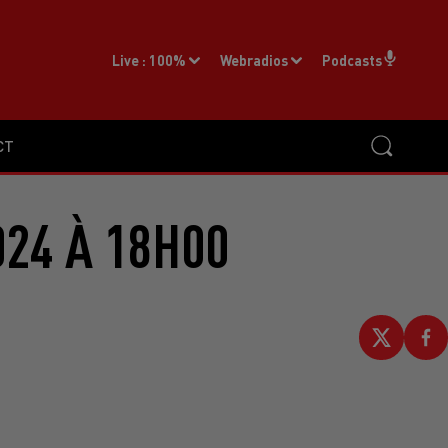
Live :
100%
Webradios
Podcasts
CT
024 À 18H00