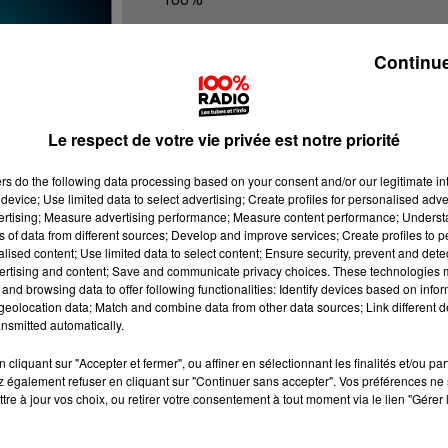
100% Radio les infos de l'Aude
Continue
Le respect de votre vie privée est notre priorité
ers
do the following data processing based on your consent and/or our legitimate int
device; Use limited data to select advertising; Create profiles for personalised adver
vertising; Measure advertising performance; Measure content performance; Unders
ns of data from different sources; Develop and improve services; Create profiles to 
alised content; Use limited data to select content; Ensure security, prevent and detect
ertising and content; Save and communicate privacy choices. These technologies
and browsing data to offer following functionalities: Identify devices based on infor
eolocation data; Match and combine data from other data sources; Link different de
nsmitted automatically.
cliquant sur "Accepter et fermer", ou affiner en sélectionnant les finalités et/ou pa
 également refuser en cliquant sur "Continuer sans accepter". Vos préférences ne 
tre à jour vos choix, ou retirer votre consentement à tout moment via le lien "Gérer 