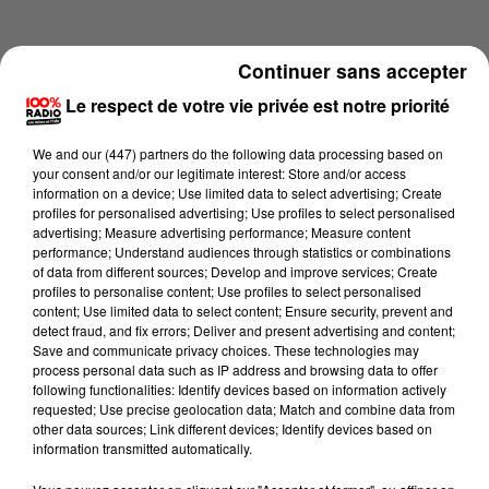
Continuer sans accepter
Le respect de votre vie privée est notre priorité
We and
our (447) partners
do the following data processing based on
your consent and/or our legitimate interest: Store and/or access
information on a device; Use limited data to select advertising; Create
profiles for personalised advertising; Use profiles to select personalised
advertising; Measure advertising performance; Measure content
performance; Understand audiences through statistics or combinations
of data from different sources; Develop and improve services; Create
profiles to personalise content; Use profiles to select personalised
content; Use limited data to select content; Ensure security, prevent and
Lecture (2 min 22 sec)
detect fraud, and fix errors; Deliver and present advertising and content;
Save and communicate privacy choices. These technologies may
process personal data such as IP address and browsing data to offer
following functionalities: Identify devices based on information actively
requested; Use precise geolocation data; Match and combine data from
100%
other data sources; Link different devices; Identify devices based on
information transmitted automatically.
100% Radio les infos de l'Aude