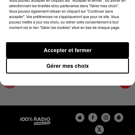
Vous pouvez accepter en cliquant sur "Accepter et fermer", ou affiner en
27 mars 2025 - 2 min 22 sec
sélectionnant les finalités et/ou partenaires dans "Gérer mes choix".
Vous pouvez également refuser en cliquant sur "Continuer sans
LES INFOS DE L'AUDE DU 27/03/2025 À
accepter". Vos préférences ne s'appliqueront que pour ce site. Vous
15H00
pouvez mettre à jour vos choix, ou retirer votre consentement à tout
moment via le lien "Gérer les cookies" situé en bas de chaque page.
Les infos de l'Aude
Accepter et fermer
Gérer mes choix