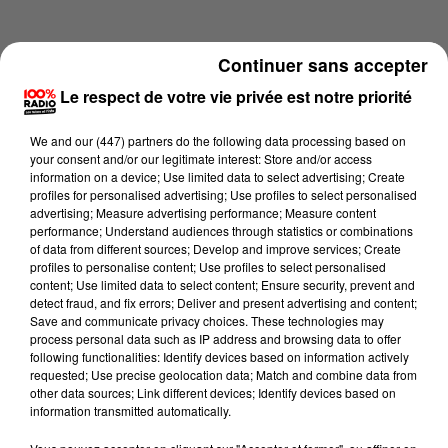
Continuer sans accepter
Le respect de votre vie privée est notre priorité
We and
our (447) partners
do the following data processing based on
your consent and/or our legitimate interest: Store and/or access
information on a device; Use limited data to select advertising; Create
profiles for personalised advertising; Use profiles to select personalised
advertising; Measure advertising performance; Measure content
performance; Understand audiences through statistics or combinations
of data from different sources; Develop and improve services; Create
profiles to personalise content; Use profiles to select personalised
content; Use limited data to select content; Ensure security, prevent and
Lecture (4 min 2 sec)
detect fraud, and fix errors; Deliver and present advertising and content;
Save and communicate privacy choices. These technologies may
process personal data such as IP address and browsing data to offer
following functionalities: Identify devices based on information actively
requested; Use precise geolocation data; Match and combine data from
100%
other data sources; Link different devices; Identify devices based on
information transmitted automatically.
100% Radio les infos de l'Aude