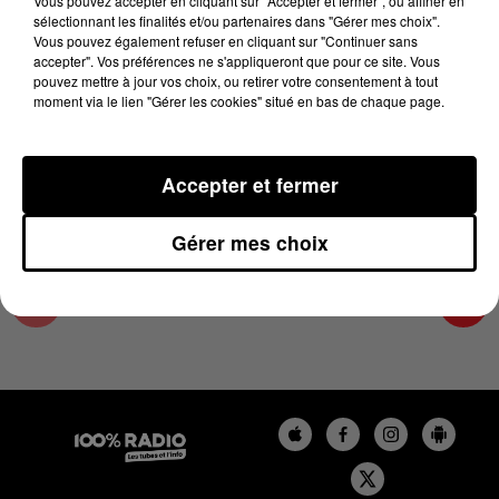
Vous pouvez accepter en cliquant sur "Accepter et fermer", ou affiner en
27 janvier 2025 - 4 min 2 sec
sélectionnant les finalités et/ou partenaires dans "Gérer mes choix".
Vous pouvez également refuser en cliquant sur "Continuer sans
LES INFOS DE L'AUDE DU 27/01/2025 À
accepter". Vos préférences ne s'appliqueront que pour ce site. Vous
17H00
pouvez mettre à jour vos choix, ou retirer votre consentement à tout
moment via le lien "Gérer les cookies" situé en bas de chaque page.
Les infos de l'Aude
Accepter et fermer
Gérer mes choix