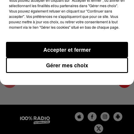
Vous pouvez accepter en cliquant sur "Accepter et fermer", ou affiner en
26 novembre 2024 - 4 min 18 sec
sélectionnant les finalités et/ou partenaires dans "Gérer mes choix".
Vous pouvez également refuser en cliquant sur "Continuer sans
LES INFOS DE L'AUDE DU 26/11/2024 À
accepter". Vos préférences ne s'appliqueront que pour ce site. Vous
16H59
pouvez mettre à jour vos choix, ou retirer votre consentement à tout
moment via le lien "Gérer les cookies" situé en bas de chaque page.
Les infos de l'Aude
Accepter et fermer
Gérer mes choix