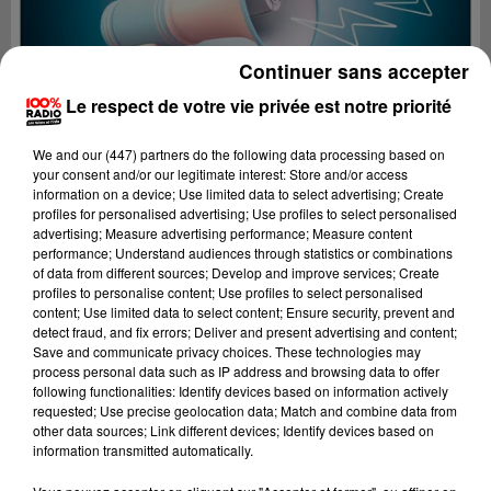
Continuer sans accepter
Le respect de votre vie privée est notre priorité
We and
our (447) partners
do the following data processing based on
your consent and/or our legitimate interest: Store and/or access
information on a device; Use limited data to select advertising; Create
profiles for personalised advertising; Use profiles to select personalised
advertising; Measure advertising performance; Measure content
performance; Understand audiences through statistics or combinations
of data from different sources; Develop and improve services; Create
profiles to personalise content; Use profiles to select personalised
content; Use limited data to select content; Ensure security, prevent and
Lecture (4 min 18 sec)
detect fraud, and fix errors; Deliver and present advertising and content;
Save and communicate privacy choices. These technologies may
process personal data such as IP address and browsing data to offer
following functionalities: Identify devices based on information actively
requested; Use precise geolocation data; Match and combine data from
100%
other data sources; Link different devices; Identify devices based on
information transmitted automatically.
100% Radio les infos de l'Aude