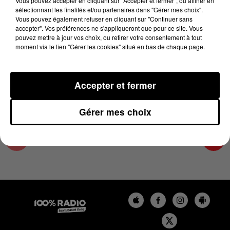
Vous pouvez accepter en cliquant sur "Accepter et fermer", ou affiner en
26 juillet 2023 - 3 min 3 sec
sélectionnant les finalités et/ou partenaires dans "Gérer mes choix".
Vous pouvez également refuser en cliquant sur "Continuer sans
LES INFOS DE L'AUDE DU 26/07/2023 À
accepter". Vos préférences ne s'appliqueront que pour ce site. Vous
18H00
pouvez mettre à jour vos choix, ou retirer votre consentement à tout
moment via le lien "Gérer les cookies" situé en bas de chaque page.
Les infos de l'Aude
Accepter et fermer
Gérer mes choix