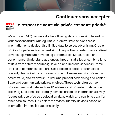
Continuer sans accepter
Le respect de votre vie privée est notre priorité
We and
our (447) partners
do the following data processing based on
your consent and/or our legitimate interest: Store and/or access
information on a device; Use limited data to select advertising; Create
profiles for personalised advertising; Use profiles to select personalised
advertising; Measure advertising performance; Measure content
performance; Understand audiences through statistics or combinations
of data from different sources; Develop and improve services; Create
profiles to personalise content; Use profiles to select personalised
content; Use limited data to select content; Ensure security, prevent and
Lecture (3 min 3 sec)
detect fraud, and fix errors; Deliver and present advertising and content;
Save and communicate privacy choices. These technologies may
process personal data such as IP address and browsing data to offer
following functionalities: Identify devices based on information actively
requested; Use precise geolocation data; Match and combine data from
100%
other data sources; Link different devices; Identify devices based on
information transmitted automatically.
100% Radio les infos de l'Aude